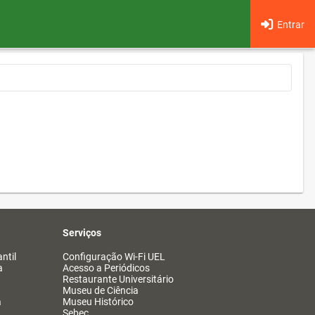
Entrar
Serviços
ntil
Configuração Wi-Fi UEL
a
Acesso a Periódicos
Restaurante Universitário
Museu de Ciência
a
Museu Histórico
Sebec