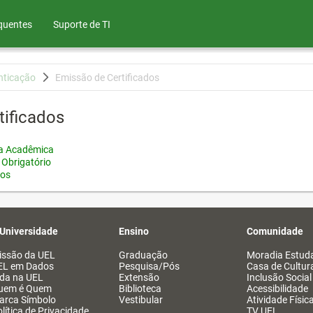
quentes
Suporte de TI
nticação
Emissão de Certificados
tificados
ia Acadêmica
 Obrigatório
tos
 Universidade
Ensino
Comunidade
issão da UEL
Graduação
Moradia Estuda
EL em Dados
Pesquisa/Pós
Casa de Cultur
ida na UEL
Extensão
Inclusão Social
uem é Quem
Biblioteca
Acessibilidade
arca Símbolo
Vestibular
Atividade Físic
lítica de Privacidade
TV UEL