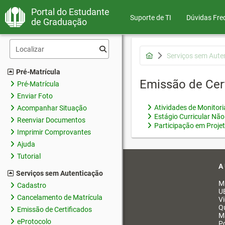
Portal do Estudante
Suporte de TI
Dúvidas Fre
de Graduação
Serviços sem Aute
Pré-Matrícula
Emissão de Cer
Pré-Matrícula
Enviar Foto
Atividades de Monitor
Acompanhar Situação
Estágio Curricular Não
Reenviar Documentos
Participação em Proje
Imprimir Comprovantes
Ajuda
Tutorial
A
Serviços sem Autenticação
M
Cadastro
U
Cancelamento de Matrícula
V
Q
Emissão de Certificados
M
eProtocolo
Po