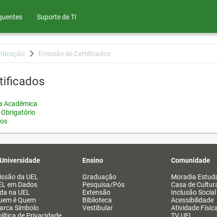
quentes
Suporte de TI
nticação
Emissão de Certificados
tificados
ia Acadêmica
 Obrigatório
tos
 Universidade
Ensino
Comunidade
issão da UEL
Graduação
Moradia Estuda
EL em Dados
Pesquisa/Pós
Casa de Cultur
ida na UEL
Extensão
Inclusão Social
uem é Quem
Biblioteca
Acessibilidade
arca Símbolo
Vestibular
Atividade Físic
lítica de Privacidade
TV UEL