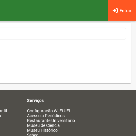
Entrar
Serviços
ntil
Configuração Wi-Fi UEL
a
Acesso a Periódicos
Restaurante Universitário
Museu de Ciência
a
Museu Histórico
Sebec