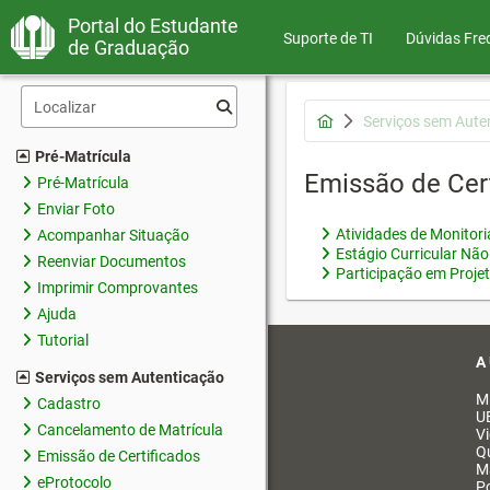
Portal do Estudante
Suporte de TI
Dúvidas Fre
de Graduação
Serviços sem Aute
Pré-Matrícula
Emissão de Cer
Pré-Matrícula
Enviar Foto
Atividades de Monitor
Acompanhar Situação
Estágio Curricular Não
Reenviar Documentos
Participação em Proje
Imprimir Comprovantes
Ajuda
Tutorial
A
Serviços sem Autenticação
M
Cadastro
U
Cancelamento de Matrícula
V
Q
Emissão de Certificados
M
eProtocolo
Po