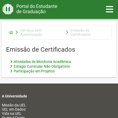
Portal do Estudante
Toggle
de Graduação
Serviços sem
Emissão de
Autenticação
Certificados
Emissão de Certificados
Atividades de Monitoria Acadêmica
Estágio Curricular Não Obrigatório
Participação em Projetos
A Universidade
Missão da UEL
UEL em Dados
Vida na UEL
Quem é Quem