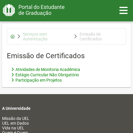
Portal do Estudante
Toggle
de Graduação
Serviços sem
Emissão de
Autenticação
Certificados
Emissão de Certificados
Atividades de Monitoria Acadêmica
Estágio Curricular Não Obrigatório
Participação em Projetos
A Universidade
Missão da UEL
UEL em Dados
Vida na UEL
Quem é Quem