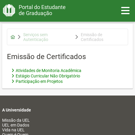
Portal do Estudante
Toggle
de Graduação
Serviços sem
Emissão de
Autenticação
Certificados
Emissão de Certificados
Atividades de Monitoria Acadêmica
Estágio Curricular Não Obrigatório
Participação em Projetos
A Universidade
Missão da UEL
UEL em Dados
Vida na UEL
Quem é Quem