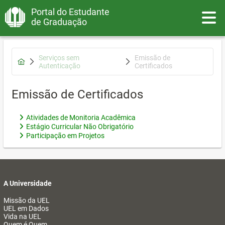
Portal do Estudante
Toggle
de Graduação
Serviços sem
Emissão de
Autenticação
Certificados
Emissão de Certificados
Atividades de Monitoria Acadêmica
Estágio Curricular Não Obrigatório
Participação em Projetos
A Universidade
Missão da UEL
UEL em Dados
Vida na UEL
Quem é Quem