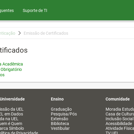
quentes
Suporte de TI
nticação
Emissão de Certificados
tificados
ia Acadêmica
 Obrigatório
tos
 Universidade
Ensino
Comunidade
issão da UEL
Graduação
Moradia Estuda
EL em Dados
Pesquisa/Pós
Casa de Cultur
ida na UEL
Extensão
Inclusão Social
uem é Quem
Biblioteca
Acessibilidade
arca Símbolo
Vestibular
Atividade Físic
lítica de Privacidade
TV UEL