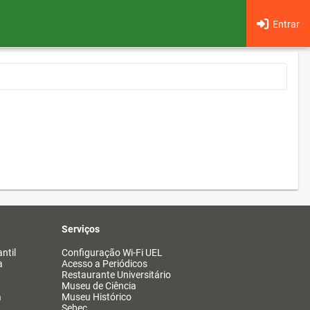
Entrar
Serviços
ntil
Configuração Wi-Fi UEL
a
Acesso a Periódicos
Restaurante Universitário
Museu de Ciência
a
Museu Histórico
Sebec