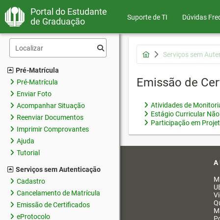
Portal do Estudante
Suporte de TI
Dúvidas Fre
de Graduação
Serviços sem Aute
Pré-Matrícula
Emissão de Cer
Pré-Matrícula
Enviar Foto
Atividades de Monitor
Acompanhar Situação
Estágio Curricular Não
Reenviar Documentos
Participação em Proje
Imprimir Comprovantes
Ajuda
Tutorial
A
Serviços sem Autenticação
M
Cadastro
U
Cancelamento de Matrícula
V
Q
Emissão de Certificados
M
eProtocolo
Po