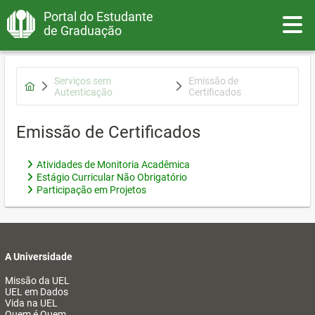
Portal do Estudante
Toggle
de Graduação
Serviços sem
Emissão de
Autenticação
Certificados
Emissão de Certificados
Atividades de Monitoria Acadêmica
Estágio Curricular Não Obrigatório
Participação em Projetos
A Universidade
Missão da UEL
UEL em Dados
Vida na UEL
Quem é Quem