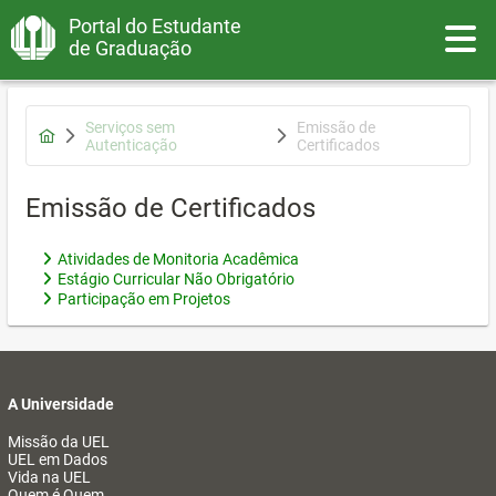
Portal do Estudante
Toggle
de Graduação
Serviços sem
Emissão de
Autenticação
Certificados
Emissão de Certificados
Atividades de Monitoria Acadêmica
Estágio Curricular Não Obrigatório
Participação em Projetos
A Universidade
Missão da UEL
UEL em Dados
Vida na UEL
Quem é Quem