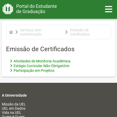
Portal do Estudante
Toggle
de Graduação
Serviços sem
Emissão de
Autenticação
Certificados
Emissão de Certificados
Atividades de Monitoria Acadêmica
Estágio Curricular Não Obrigatório
Participação em Projetos
A Universidade
Missão da UEL
UEL em Dados
Vida na UEL
Quem é Quem