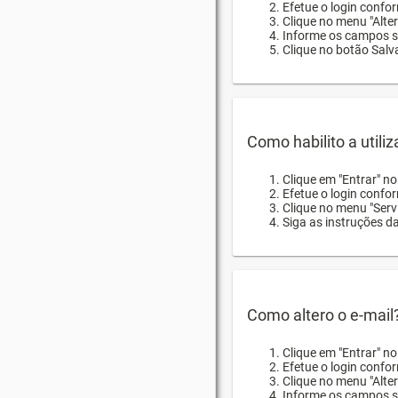
Efetue o login confor
Clique no menu "Alte
Informe os campos so
Clique no botão Salva
Como habilito a utili
Clique em "Entrar" n
Efetue o login confo
Clique no menu "Servi
Siga as instruções d
Como altero o e-mail
Clique em "Entrar" n
Efetue o login confo
Clique no menu "Alter
Informe os campos so