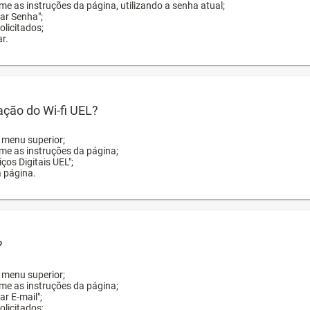
me as instruções da página, utilizando a senha atual;
rar Senha";
licitados;
r.
zação do Wi-fi UEL?
o menu superior;
rme as instruções da página;
ços Digitais UEL";
a página.
?
o menu superior;
rme as instruções da página;
ar E-mail";
licitados;