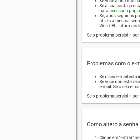
Se você ainda não hab
Se a sua conta já es
para acessar a págin
Se, após seguir os pa
utiliza a mesma senh
Wi-fi UEL, informand
Se o problema persistir, p
Problemas com o e-m
Se o seu e-mail está 
Se você não está rec
e-mail. Se o seu e-mai
Se o problema persistir, p
Como altero a senha 
Clique em "Entrar" n