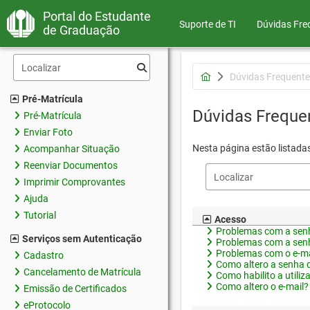
Portal do Estudante
Suporte de TI
Dúvidas Fre
de Graduação
Dúvidas Frequente
Pré-Matrícula
Dúvidas Freque
Pré-Matrícula
Enviar Foto
Nesta página estão listada
Acompanhar Situação
Reenviar Documentos
Imprimir Comprovantes
Ajuda
Tutorial
Acesso
Problemas com a senh
Serviços sem Autenticação
Problemas com a senh
Problemas com o e-ma
Cadastro
Como altero a senha 
Cancelamento de Matrícula
Como habilito a utiliz
Como altero o e-mail?
Emissão de Certificados
eProtocolo