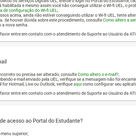
ilitou os Serviços Digitais UEL, efetue o login no Portal do Estudante, cl
tá habilitada e mesmo assim você não conseguir utilizar o Wi-fi UEL, o pr
a de configuração do Wi-fi UEL
;
ssos acima, ainda não estiver conseguindo utilizar o Wi-fi UEL, tente alt
a. Se houver dúvida sobre este procedimento, consulte
Como altero a se
o a nova senha.
or favor entre em contato com o atendimento de Suporte ao Usuário da AT
ail
incorreto ou precisa ser alterado, consulte
Como altero o e-mail?
;
ebendo e-mail enviado pela UEL, verifique se a mensagem não foi encamin
l for Hotmail, Live ou Outlook, verifique
aqui
como configurar seu aplicati
or favor entre em contato com o atendimento de Suporte ao Usuário da AT
de acesso ao Portal do Estudante?
o menu superior;