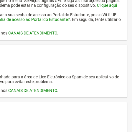
ique no menu "Serviços Digitais UEL" e siga as instruções da página.
oblema pode estar na configuração do seu dispositivo.
Clique aqui
erar a sua senha de acesso ao Portal do Estudante, pois o Wi-fi UEL
nha de acesso ao Portal do Estudante?
. Em seguida, tente utilizar o
I nos
CANAIS DE ATENDIMENTO
.
hada para a área de Lixo Eletrônico ou Spam de seu aplicativo de
vo para evitar este problema.
I nos
CANAIS DE ATENDIMENTO
.