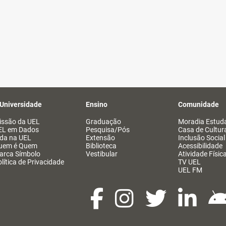
 Universidade
Ensino
Comunidade
issão da UEL
Graduação
Moradia Estuda
EL em Dados
Pesquisa/Pós
Casa de Cultur
ida na UEL
Extensão
Inclusão Social
uem é Quem
Biblioteca
Acessibilidade
arca Símbolo
Vestibular
Atividade Físic
lítica de Privacidade
TV UEL
UEL FM