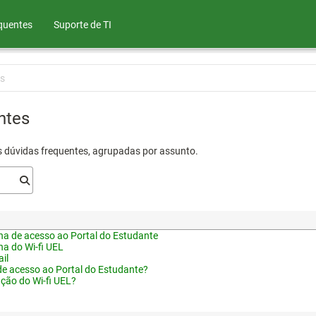
quentes
Suporte de TI
s
ntes
s dúvidas frequentes, agrupadas por assunto.
a de acesso ao Portal do Estudante
a do Wi-fi UEL
il
de acesso ao Portal do Estudante?
ação do Wi-fi UEL?