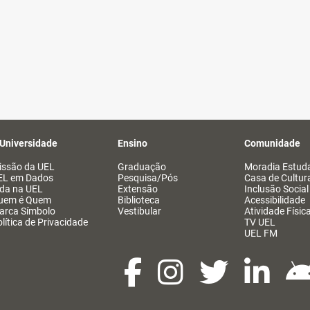
 Universidade
Ensino
Comunidade
issão da UEL
Graduação
Moradia Estuda
EL em Dados
Pesquisa/Pós
Casa de Cultur
ida na UEL
Extensão
Inclusão Social
uem é Quem
Biblioteca
Acessibilidade
arca Símbolo
Vestibular
Atividade Físic
lítica de Privacidade
TV UEL
UEL FM