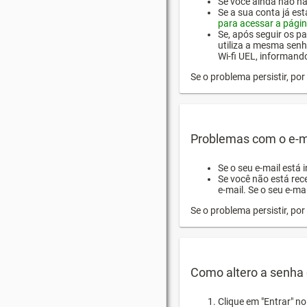
Se você ainda não hab
Se a sua conta já es
para acessar a págin
Se, após seguir os pa
utiliza a mesma senh
Wi-fi UEL, informand
Se o problema persistir, p
Problemas com o e-m
Se o seu e-mail está 
Se você não está rec
e-mail. Se o seu e-mai
Se o problema persistir, p
Como altero a senha 
Clique em "Entrar" n