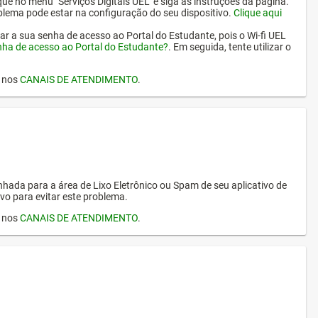
ique no menu "Serviços Digitais UEL" e siga as instruções da página.
oblema pode estar na configuração do seu dispositivo.
Clique aqui
erar a sua senha de acesso ao Portal do Estudante, pois o Wi-fi UEL
nha de acesso ao Portal do Estudante?
. Em seguida, tente utilizar o
I nos
CANAIS DE ATENDIMENTO
.
hada para a área de Lixo Eletrônico ou Spam de seu aplicativo de
vo para evitar este problema.
I nos
CANAIS DE ATENDIMENTO
.