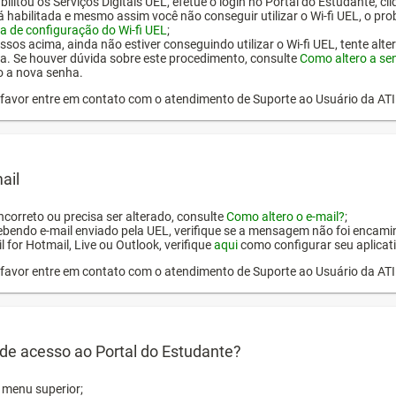
ilitou os Serviços Digitais UEL, efetue o login no Portal do Estudante, cl
tá habilitada e mesmo assim você não conseguir utilizar o Wi-fi UEL, o pr
a de configuração do Wi-fi UEL
;
ssos acima, ainda não estiver conseguindo utilizar o Wi-fi UEL, tente alt
a. Se houver dúvida sobre este procedimento, consulte
Como altero a se
o a nova senha.
or favor entre em contato com o atendimento de Suporte ao Usuário da AT
ail
incorreto ou precisa ser alterado, consulte
Como altero o e-mail?
;
ebendo e-mail enviado pela UEL, verifique se a mensagem não foi encamin
l for Hotmail, Live ou Outlook, verifique
aqui
como configurar seu aplicati
or favor entre em contato com o atendimento de Suporte ao Usuário da AT
de acesso ao Portal do Estudante?
o menu superior;