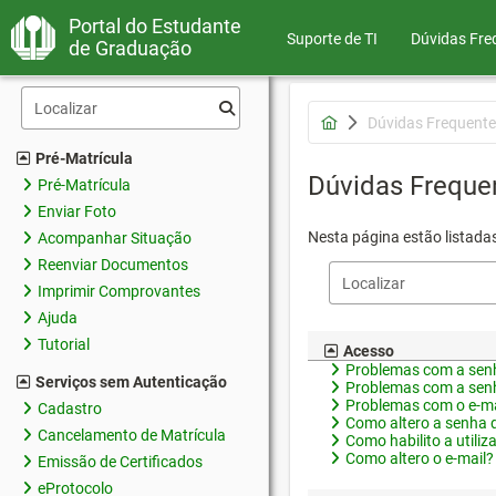
Portal do Estudante
Suporte de TI
Dúvidas Fre
de Graduação
Dúvidas Frequente
Pré-Matrícula
Dúvidas Freque
Pré-Matrícula
Enviar Foto
Nesta página estão listada
Acompanhar Situação
Reenviar Documentos
Imprimir Comprovantes
Ajuda
Tutorial
Acesso
Problemas com a senh
Serviços sem Autenticação
Problemas com a senh
Problemas com o e-ma
Cadastro
Como altero a senha 
Cancelamento de Matrícula
Como habilito a utiliz
Como altero o e-mail?
Emissão de Certificados
eProtocolo