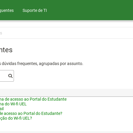
quentes
Suporte de TI
s
ntes
s dúvidas frequentes, agrupadas por assunto.
a de acesso ao Portal do Estudante
a do Wi-fi UEL
il
de acesso ao Portal do Estudante?
ação do Wi-fi UEL?