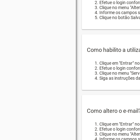
Efetue o login confor
Clique no menu "Alte
Informe os campos so
Clique no botão Salva
Como habilito a utili
Clique em "Entrar" n
Efetue o login confo
Clique no menu "Servi
Siga as instruções d
Como altero o e-mail
Clique em "Entrar" n
Efetue o login confo
Clique no menu "Alter
Informe os campos so