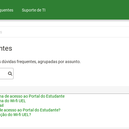
quentes
Suporte de TI
s
ntes
s dúvidas frequentes, agrupadas por assunto.
a de acesso ao Portal do Estudante
a do Wi-fi UEL
il
de acesso ao Portal do Estudante?
ação do Wi-fi UEL?