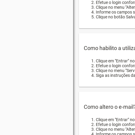
Efetue o login confor
Clique no menu "Alte
Informe os campos so
Clique no botão Salva
Como habilito a utili
Clique em "Entrar" n
Efetue o login confo
Clique no menu "Servi
Siga as instruções d
Como altero o e-mail
Clique em "Entrar" n
Efetue o login confo
Clique no menu "Alter
Informe os campos so