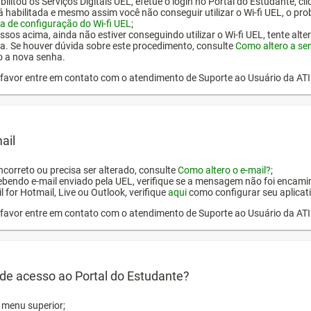
ilitou os Serviços Digitais UEL, efetue o login no Portal do Estudante, cl
tá habilitada e mesmo assim você não conseguir utilizar o Wi-fi UEL, o pr
a de configuração do Wi-fi UEL
;
ssos acima, ainda não estiver conseguindo utilizar o Wi-fi UEL, tente alt
a. Se houver dúvida sobre este procedimento, consulte
Como altero a se
o a nova senha.
or favor entre em contato com o atendimento de Suporte ao Usuário da AT
ail
incorreto ou precisa ser alterado, consulte
Como altero o e-mail?
;
ebendo e-mail enviado pela UEL, verifique se a mensagem não foi encamin
l for Hotmail, Live ou Outlook, verifique
aqui
como configurar seu aplicati
or favor entre em contato com o atendimento de Suporte ao Usuário da AT
de acesso ao Portal do Estudante?
o menu superior;