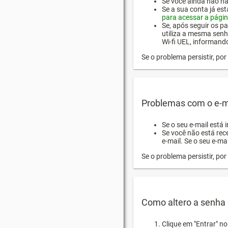
Se você ainda não hab
Se a sua conta já es
para acessar a págin
Se, após seguir os pa
utiliza a mesma senh
Wi-fi UEL, informand
Se o problema persistir, p
Problemas com o e-m
Se o seu e-mail está 
Se você não está rec
e-mail. Se o seu e-mai
Se o problema persistir, p
Como altero a senha 
Clique em "Entrar" n