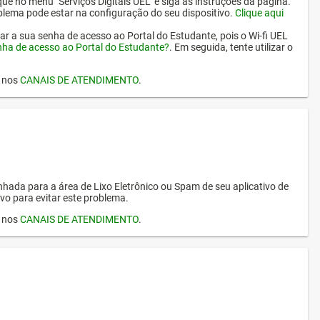
ique no menu "Serviços Digitais UEL" e siga as instruções da página.
oblema pode estar na configuração do seu dispositivo.
Clique aqui
erar a sua senha de acesso ao Portal do Estudante, pois o Wi-fi UEL
nha de acesso ao Portal do Estudante?
. Em seguida, tente utilizar o
I nos
CANAIS DE ATENDIMENTO
.
hada para a área de Lixo Eletrônico ou Spam de seu aplicativo de
vo para evitar este problema.
I nos
CANAIS DE ATENDIMENTO
.