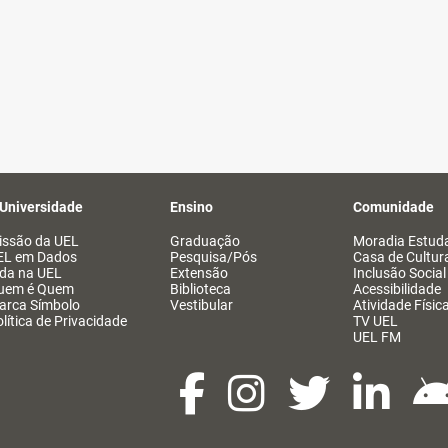
 Universidade
Ensino
Comunidade
issão da UEL
Graduação
Moradia Estuda
EL em Dados
Pesquisa/Pós
Casa de Cultur
ida na UEL
Extensão
Inclusão Social
uem é Quem
Biblioteca
Acessibilidade
arca Símbolo
Vestibular
Atividade Físic
lítica de Privacidade
TV UEL
UEL FM