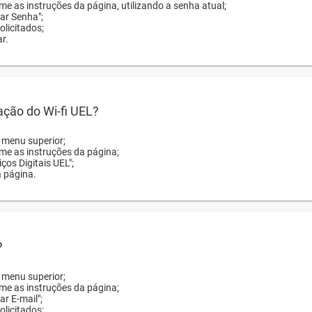
me as instruções da página, utilizando a senha atual;
rar Senha";
licitados;
r.
zação do Wi-fi UEL?
o menu superior;
rme as instruções da página;
ços Digitais UEL";
a página.
?
o menu superior;
rme as instruções da página;
ar E-mail";
licitados;