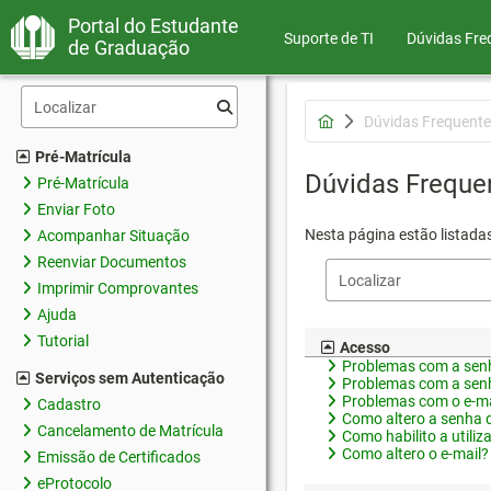
Portal do Estudante
Suporte de TI
Dúvidas Fre
de Graduação
Dúvidas Frequente
Pré-Matrícula
Dúvidas Freque
Pré-Matrícula
Enviar Foto
Nesta página estão listada
Acompanhar Situação
Reenviar Documentos
Imprimir Comprovantes
Ajuda
Tutorial
Acesso
Problemas com a senh
Serviços sem Autenticação
Problemas com a senh
Problemas com o e-ma
Cadastro
Como altero a senha 
Cancelamento de Matrícula
Como habilito a utiliz
Como altero o e-mail?
Emissão de Certificados
eProtocolo