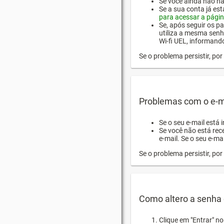
Se você ainda não hab
Se a sua conta já es
para acessar a págin
Se, após seguir os pa
utiliza a mesma senh
Wi-fi UEL, informand
Se o problema persistir, p
Problemas com o e-m
Se o seu e-mail está 
Se você não está rec
e-mail. Se o seu e-mai
Se o problema persistir, p
Como altero a senha 
Clique em "Entrar" n