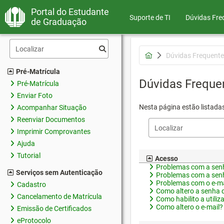
Portal do Estudante
Suporte de TI
Dúvidas Fre
de Graduação
Dúvidas Frequente
Pré-Matrícula
Dúvidas Freque
Pré-Matrícula
Enviar Foto
Nesta página estão listada
Acompanhar Situação
Reenviar Documentos
Imprimir Comprovantes
Ajuda
Tutorial
Acesso
Problemas com a senh
Serviços sem Autenticação
Problemas com a senh
Problemas com o e-ma
Cadastro
Como altero a senha 
Cancelamento de Matrícula
Como habilito a utiliz
Como altero o e-mail?
Emissão de Certificados
eProtocolo