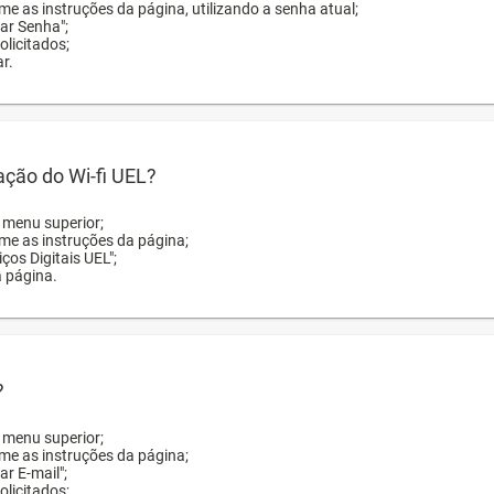
me as instruções da página, utilizando a senha atual;
rar Senha";
licitados;
r.
zação do Wi-fi UEL?
o menu superior;
rme as instruções da página;
ços Digitais UEL";
a página.
?
o menu superior;
rme as instruções da página;
ar E-mail";
licitados;