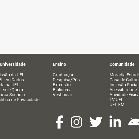
 Universidade
Ensino
Comunidade
issão da UEL
Graduação
Moradia Estuda
EL em Dados
Pesquisa/Pós
Casa de Cultur
ida na UEL
Extensão
Inclusão Social
uem é Quem
Biblioteca
Acessibilidade
arca Símbolo
Vestibular
Atividade Físic
lítica de Privacidade
TV UEL
UEL FM