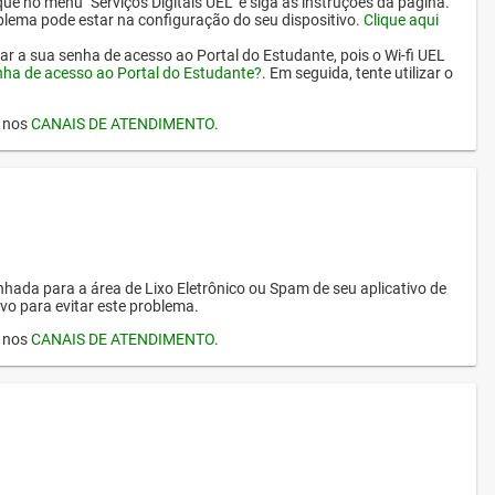
ique no menu "Serviços Digitais UEL" e siga as instruções da página.
oblema pode estar na configuração do seu dispositivo.
Clique aqui
erar a sua senha de acesso ao Portal do Estudante, pois o Wi-fi UEL
nha de acesso ao Portal do Estudante?
. Em seguida, tente utilizar o
I nos
CANAIS DE ATENDIMENTO
.
hada para a área de Lixo Eletrônico ou Spam de seu aplicativo de
vo para evitar este problema.
I nos
CANAIS DE ATENDIMENTO
.