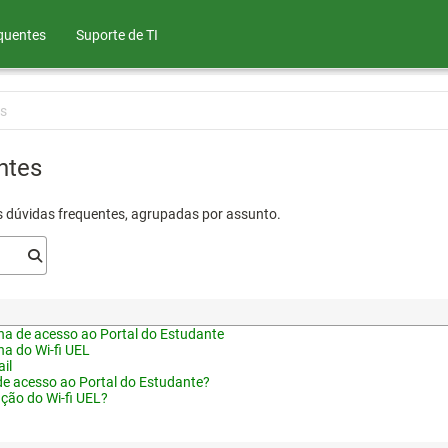
quentes
Suporte de TI
s
ntes
s dúvidas frequentes, agrupadas por assunto.
a de acesso ao Portal do Estudante
a do Wi-fi UEL
il
de acesso ao Portal do Estudante?
ação do Wi-fi UEL?