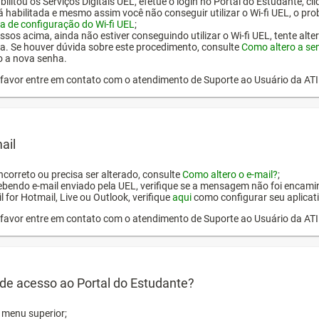
ilitou os Serviços Digitais UEL, efetue o login no Portal do Estudante, cl
tá habilitada e mesmo assim você não conseguir utilizar o Wi-fi UEL, o pr
a de configuração do Wi-fi UEL
;
ssos acima, ainda não estiver conseguindo utilizar o Wi-fi UEL, tente alt
a. Se houver dúvida sobre este procedimento, consulte
Como altero a se
o a nova senha.
or favor entre em contato com o atendimento de Suporte ao Usuário da AT
ail
incorreto ou precisa ser alterado, consulte
Como altero o e-mail?
;
ebendo e-mail enviado pela UEL, verifique se a mensagem não foi encamin
l for Hotmail, Live ou Outlook, verifique
aqui
como configurar seu aplicati
or favor entre em contato com o atendimento de Suporte ao Usuário da AT
de acesso ao Portal do Estudante?
o menu superior;