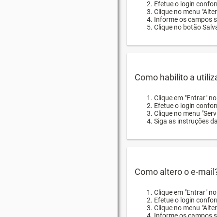
Efetue o login confor
Clique no menu "Alte
Informe os campos so
Clique no botão Salva
Como habilito a utili
Clique em "Entrar" n
Efetue o login confo
Clique no menu "Servi
Siga as instruções d
Como altero o e-mail
Clique em "Entrar" n
Efetue o login confo
Clique no menu "Alter
Informe os campos so