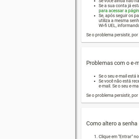
Se você ainda não hab
Se a sua conta já es
para acessar a págin
Se, após seguir os pa
utiliza a mesma senh
Wi-fi UEL, informand
Se o problema persistir, p
Problemas com o e-m
Se o seu e-mail está 
Se você não está rec
e-mail. Se o seu e-mai
Se o problema persistir, p
Como altero a senha 
Clique em "Entrar" n