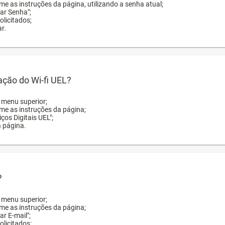
me as instruções da página, utilizando a senha atual;
rar Senha";
licitados;
r.
zação do Wi-fi UEL?
o menu superior;
rme as instruções da página;
ços Digitais UEL";
a página.
?
o menu superior;
rme as instruções da página;
ar E-mail";
licitados;