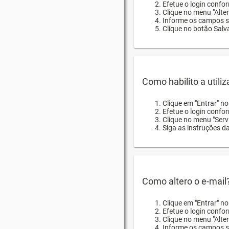
Efetue o login confor
Clique no menu "Alte
Informe os campos so
Clique no botão Salva
Como habilito a utili
Clique em "Entrar" n
Efetue o login confo
Clique no menu "Servi
Siga as instruções d
Como altero o e-mail
Clique em "Entrar" n
Efetue o login confo
Clique no menu "Alter
Informe os campos so