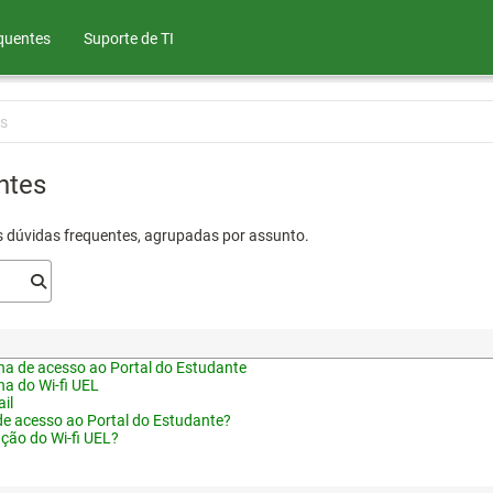
quentes
Suporte de TI
s
ntes
s dúvidas frequentes, agrupadas por assunto.
a de acesso ao Portal do Estudante
a do Wi-fi UEL
il
de acesso ao Portal do Estudante?
ação do Wi-fi UEL?