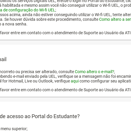
ilitou os Serviços Digitais UEL, efetue o login no Portal do Estudante, cl
tá habilitada e mesmo assim você não conseguir utilizar o Wi-fi UEL, o pr
a de configuração do Wi-fi UEL
;
ssos acima, ainda não estiver conseguindo utilizar o Wi-fi UEL, tente alt
a. Se houver dúvida sobre este procedimento, consulte
Como altero a se
o a nova senha.
or favor entre em contato com o atendimento de Suporte ao Usuário da AT
ail
incorreto ou precisa ser alterado, consulte
Como altero o e-mail?
;
ebendo e-mail enviado pela UEL, verifique se a mensagem não foi encamin
l for Hotmail, Live ou Outlook, verifique
aqui
como configurar seu aplicati
or favor entre em contato com o atendimento de Suporte ao Usuário da AT
de acesso ao Portal do Estudante?
o menu superior;