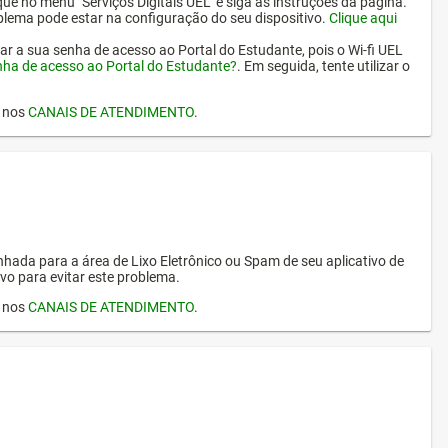
ique no menu "Serviços Digitais UEL" e siga as instruções da página.
oblema pode estar na configuração do seu dispositivo.
Clique aqui
erar a sua senha de acesso ao Portal do Estudante, pois o Wi-fi UEL
nha de acesso ao Portal do Estudante?
. Em seguida, tente utilizar o
I nos
CANAIS DE ATENDIMENTO
.
hada para a área de Lixo Eletrônico ou Spam de seu aplicativo de
vo para evitar este problema.
I nos
CANAIS DE ATENDIMENTO
.