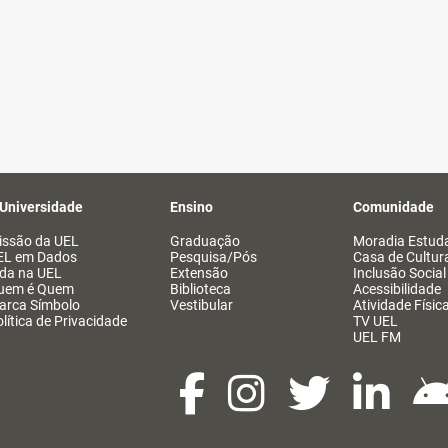
 Universidade
Ensino
Comunidade
issão da UEL
Graduação
Moradia Estuda
EL em Dados
Pesquisa/Pós
Casa de Cultur
ida na UEL
Extensão
Inclusão Social
uem é Quem
Biblioteca
Acessibilidade
arca Símbolo
Vestibular
Atividade Físic
lítica de Privacidade
TV UEL
UEL FM