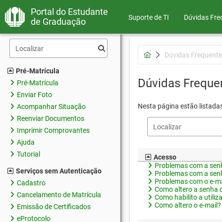
Portal do Estudante
Suporte de TI
Dúvidas Fre
de Graduação
Dúvidas Frequente
Pré-Matrícula
Dúvidas Freque
Pré-Matrícula
Enviar Foto
Nesta página estão listada
Acompanhar Situação
Reenviar Documentos
Imprimir Comprovantes
Ajuda
Tutorial
Acesso
Problemas com a senh
Serviços sem Autenticação
Problemas com a senh
Problemas com o e-ma
Cadastro
Como altero a senha 
Cancelamento de Matrícula
Como habilito a utiliz
Como altero o e-mail?
Emissão de Certificados
eProtocolo