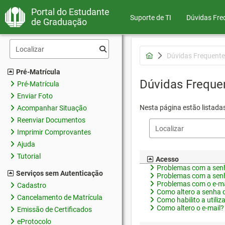
Portal do Estudante
Suporte de TI
Dúvidas Fre
de Graduação
Dúvidas Frequente
Pré-Matrícula
Dúvidas Freque
Pré-Matrícula
Enviar Foto
Nesta página estão listada
Acompanhar Situação
Reenviar Documentos
Imprimir Comprovantes
Ajuda
Tutorial
Acesso
Problemas com a senh
Serviços sem Autenticação
Problemas com a senh
Problemas com o e-ma
Cadastro
Como altero a senha 
Cancelamento de Matrícula
Como habilito a utiliz
Como altero o e-mail?
Emissão de Certificados
eProtocolo