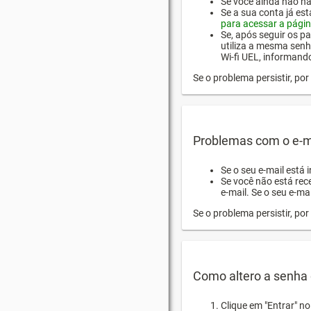
Se você ainda não hab
Se a sua conta já es
para acessar a págin
Se, após seguir os pa
utiliza a mesma senh
Wi-fi UEL, informand
Se o problema persistir, p
Problemas com o e-m
Se o seu e-mail está 
Se você não está rec
e-mail. Se o seu e-mai
Se o problema persistir, p
Como altero a senha 
Clique em "Entrar" n