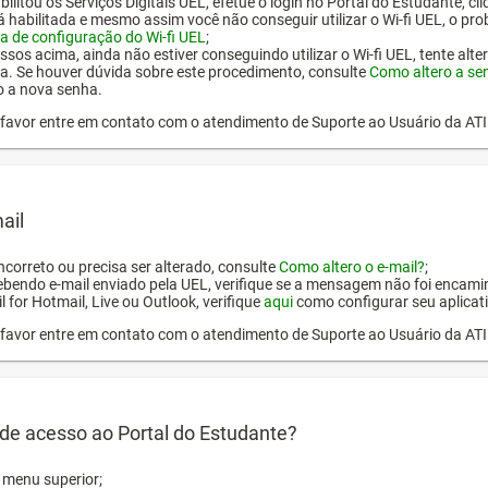
ilitou os Serviços Digitais UEL, efetue o login no Portal do Estudante, cl
tá habilitada e mesmo assim você não conseguir utilizar o Wi-fi UEL, o pr
a de configuração do Wi-fi UEL
;
ssos acima, ainda não estiver conseguindo utilizar o Wi-fi UEL, tente alt
a. Se houver dúvida sobre este procedimento, consulte
Como altero a se
o a nova senha.
or favor entre em contato com o atendimento de Suporte ao Usuário da AT
ail
incorreto ou precisa ser alterado, consulte
Como altero o e-mail?
;
ebendo e-mail enviado pela UEL, verifique se a mensagem não foi encamin
l for Hotmail, Live ou Outlook, verifique
aqui
como configurar seu aplicati
or favor entre em contato com o atendimento de Suporte ao Usuário da AT
de acesso ao Portal do Estudante?
o menu superior;