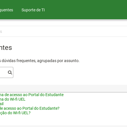
quentes
Suporte de TI
s
ntes
s dúvidas frequentes, agrupadas por assunto.
a de acesso ao Portal do Estudante
a do Wi-fi UEL
il
de acesso ao Portal do Estudante?
ação do Wi-fi UEL?