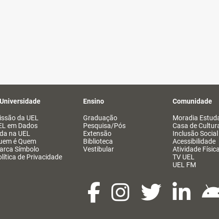
 Universidade
Ensino
Comunidade
issão da UEL
Graduação
Moradia Estuda
EL em Dados
Pesquisa/Pós
Casa de Cultur
ida na UEL
Extensão
Inclusão Social
uem é Quem
Biblioteca
Acessibilidade
arca Símbolo
Vestibular
Atividade Físic
lítica de Privacidade
TV UEL
UEL FM