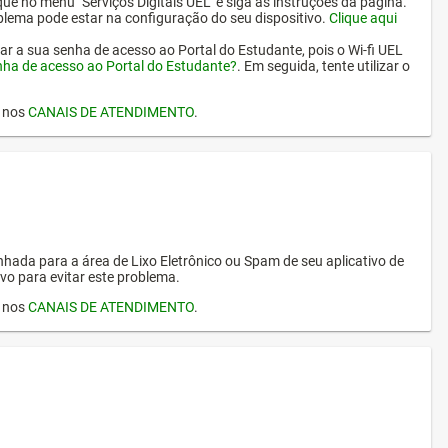
ique no menu "Serviços Digitais UEL" e siga as instruções da página.
oblema pode estar na configuração do seu dispositivo.
Clique aqui
erar a sua senha de acesso ao Portal do Estudante, pois o Wi-fi UEL
nha de acesso ao Portal do Estudante?
. Em seguida, tente utilizar o
I nos
CANAIS DE ATENDIMENTO
.
hada para a área de Lixo Eletrônico ou Spam de seu aplicativo de
vo para evitar este problema.
I nos
CANAIS DE ATENDIMENTO
.