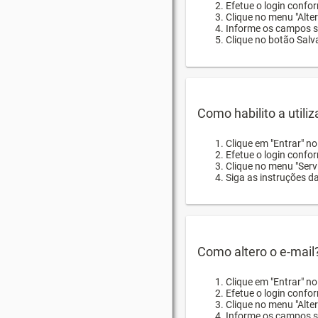
Efetue o login confor
Clique no menu "Alte
Informe os campos so
Clique no botão Salva
Como habilito a utili
Clique em "Entrar" n
Efetue o login confo
Clique no menu "Servi
Siga as instruções d
Como altero o e-mail
Clique em "Entrar" n
Efetue o login confo
Clique no menu "Alter
Informe os campos so