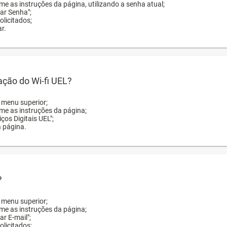
me as instruções da página, utilizando a senha atual;
rar Senha";
licitados;
r.
zação do Wi-fi UEL?
o menu superior;
rme as instruções da página;
ços Digitais UEL";
a página.
?
o menu superior;
rme as instruções da página;
ar E-mail";
licitados;