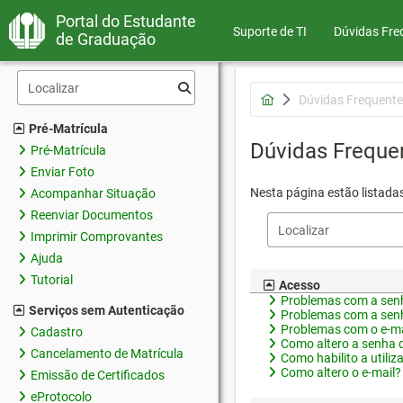
Portal do Estudante
Suporte de TI
Dúvidas Fre
de Graduação
Dúvidas Frequente
Pré-Matrícula
Dúvidas Freque
Pré-Matrícula
Enviar Foto
Nesta página estão listada
Acompanhar Situação
Reenviar Documentos
Imprimir Comprovantes
Ajuda
Tutorial
Acesso
Problemas com a senh
Serviços sem Autenticação
Problemas com a senh
Problemas com o e-ma
Cadastro
Como altero a senha 
Cancelamento de Matrícula
Como habilito a utiliz
Como altero o e-mail?
Emissão de Certificados
eProtocolo