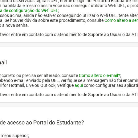
ilitou os Serviços Digitais UEL, efetue o login no Portal do Estudante, cl
tá habilitada e mesmo assim você não conseguir utilizar o Wi-fi UEL, o pr
a de configuração do Wi-fi UEL
;
ssos acima, ainda não estiver conseguindo utilizar o Wi-fi UEL, tente alt
a. Se houver dúvida sobre este procedimento, consulte
Como altero a se
o a nova senha.
or favor entre em contato com o atendimento de Suporte ao Usuário da AT
ail
incorreto ou precisa ser alterado, consulte
Como altero o e-mail?
;
ebendo e-mail enviado pela UEL, verifique se a mensagem não foi encamin
l for Hotmail, Live ou Outlook, verifique
aqui
como configurar seu aplicati
or favor entre em contato com o atendimento de Suporte ao Usuário da AT
de acesso ao Portal do Estudante?
o menu superior;