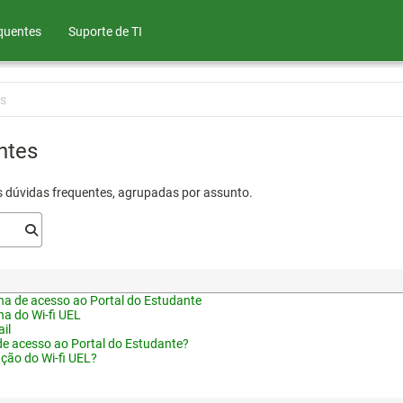
quentes
Suporte de TI
s
ntes
s dúvidas frequentes, agrupadas por assunto.
a de acesso ao Portal do Estudante
a do Wi-fi UEL
il
de acesso ao Portal do Estudante?
ação do Wi-fi UEL?