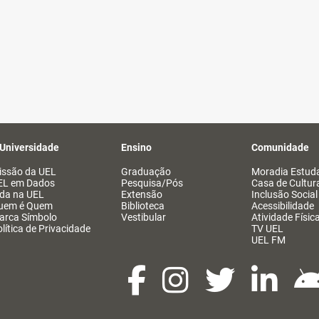
 Universidade
Ensino
Comunidade
issão da UEL
Graduação
Moradia Estuda
EL em Dados
Pesquisa/Pós
Casa de Cultur
ida na UEL
Extensão
Inclusão Social
uem é Quem
Biblioteca
Acessibilidade
arca Símbolo
Vestibular
Atividade Físic
lítica de Privacidade
TV UEL
UEL FM