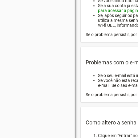
Se você ainda não hab
Se a sua conta já es
para acessar a págin
Se, após seguir os pa
utiliza a mesma senh
Wi-fi UEL, informand
Se o problema persistir, p
Problemas com o e-m
Se o seu e-mail está 
Se você não está rec
e-mail. Se o seu e-mai
Se o problema persistir, p
Como altero a senha 
Clique em "Entrar" n