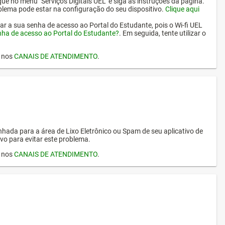
ique no menu "Serviços Digitais UEL" e siga as instruções da página.
oblema pode estar na configuração do seu dispositivo.
Clique aqui
erar a sua senha de acesso ao Portal do Estudante, pois o Wi-fi UEL
nha de acesso ao Portal do Estudante?
. Em seguida, tente utilizar o
I nos
CANAIS DE ATENDIMENTO
.
hada para a área de Lixo Eletrônico ou Spam de seu aplicativo de
vo para evitar este problema.
I nos
CANAIS DE ATENDIMENTO
.