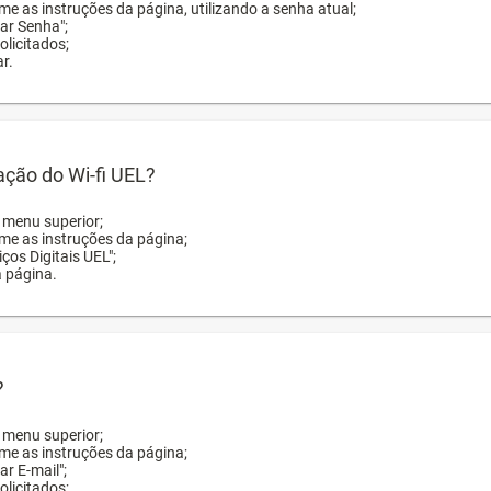
me as instruções da página, utilizando a senha atual;
rar Senha";
licitados;
r.
zação do Wi-fi UEL?
o menu superior;
rme as instruções da página;
ços Digitais UEL";
a página.
?
o menu superior;
rme as instruções da página;
ar E-mail";
licitados;