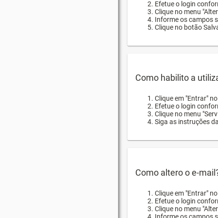
Efetue o login confor
Clique no menu "Alte
Informe os campos so
Clique no botão Salva
Como habilito a utili
Clique em "Entrar" n
Efetue o login confo
Clique no menu "Servi
Siga as instruções d
Como altero o e-mail
Clique em "Entrar" n
Efetue o login confo
Clique no menu "Alter
Informe os campos so