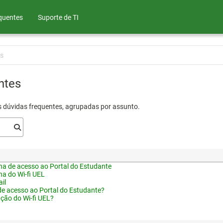
quentes
Suporte de TI
s
ntes
s dúvidas frequentes, agrupadas por assunto.
a de acesso ao Portal do Estudante
a do Wi-fi UEL
il
de acesso ao Portal do Estudante?
ação do Wi-fi UEL?