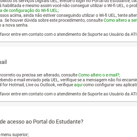
ilitou os Serviços Digitais UEL, efetue o login no Portal do Estudante, cl
tá habilitada e mesmo assim você não conseguir utilizar o Wi-fi UEL, o pr
a de configuração do Wi-fi UEL
;
ssos acima, ainda não estiver conseguindo utilizar o Wi-fi UEL, tente alt
a. Se houver dúvida sobre este procedimento, consulte
Como altero a se
o a nova senha.
or favor entre em contato com o atendimento de Suporte ao Usuário da AT
ail
incorreto ou precisa ser alterado, consulte
Como altero o e-mail?
;
ebendo e-mail enviado pela UEL, verifique se a mensagem não foi encamin
l for Hotmail, Live ou Outlook, verifique
aqui
como configurar seu aplicati
or favor entre em contato com o atendimento de Suporte ao Usuário da AT
de acesso ao Portal do Estudante?
o menu superior;