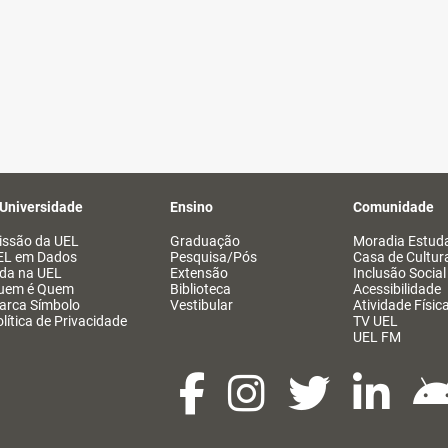
 Universidade
Ensino
Comunidade
issão da UEL
Graduação
Moradia Estuda
EL em Dados
Pesquisa/Pós
Casa de Cultur
ida na UEL
Extensão
Inclusão Social
uem é Quem
Biblioteca
Acessibilidade
arca Símbolo
Vestibular
Atividade Físic
lítica de Privacidade
TV UEL
UEL FM