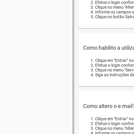
Efetue o login confor
Clique no menu "Alte
Informe os campos so
Clique no botão Salva
Como habilito a utili
Clique em "Entrar" n
Efetue o login confo
Clique no menu "Servi
Siga as instruções d
Como altero o e-mail
Clique em "Entrar" n
Efetue o login confo
Clique no menu "Alter
Informe os campos so