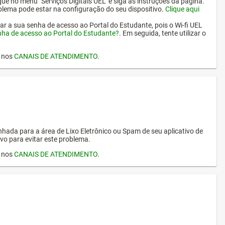
ique no menu "Serviços Digitais UEL" e siga as instruções da página.
oblema pode estar na configuração do seu dispositivo.
Clique aqui
erar a sua senha de acesso ao Portal do Estudante, pois o Wi-fi UEL
nha de acesso ao Portal do Estudante?
. Em seguida, tente utilizar o
I nos
CANAIS DE ATENDIMENTO
.
hada para a área de Lixo Eletrônico ou Spam de seu aplicativo de
vo para evitar este problema.
I nos
CANAIS DE ATENDIMENTO
.