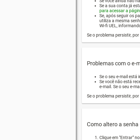
Se você ainda não hab
Se a sua conta já es
para acessar a págin
Se, após seguir os pa
utiliza a mesma senh
Wi-fi UEL, informand
Se o problema persistir, p
Problemas com o e-m
Se o seu e-mail está 
Se você não está rec
e-mail. Se o seu e-mai
Se o problema persistir, p
Como altero a senha 
Clique em "Entrar" n