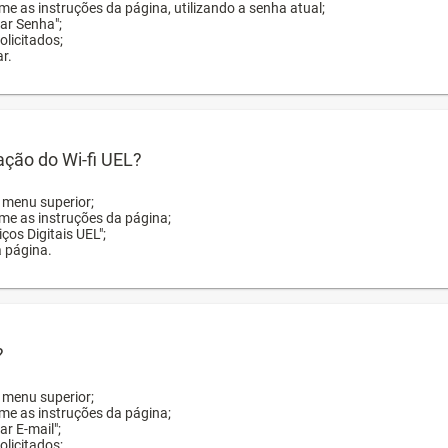
me as instruções da página, utilizando a senha atual;
rar Senha";
licitados;
r.
zação do Wi-fi UEL?
o menu superior;
rme as instruções da página;
ços Digitais UEL";
a página.
?
o menu superior;
rme as instruções da página;
ar E-mail";
licitados;