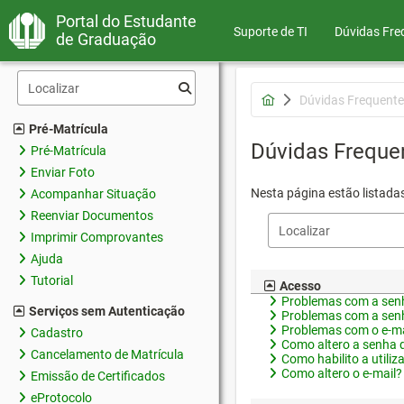
Portal do Estudante
Suporte de TI
Dúvidas Fre
de Graduação
Dúvidas Frequente
Pré-Matrícula
Dúvidas Freque
Pré-Matrícula
Enviar Foto
Nesta página estão listada
Acompanhar Situação
Reenviar Documentos
Imprimir Comprovantes
Ajuda
Tutorial
Acesso
Problemas com a senh
Serviços sem Autenticação
Problemas com a senh
Problemas com o e-ma
Cadastro
Como altero a senha 
Cancelamento de Matrícula
Como habilito a utiliz
Como altero o e-mail?
Emissão de Certificados
eProtocolo