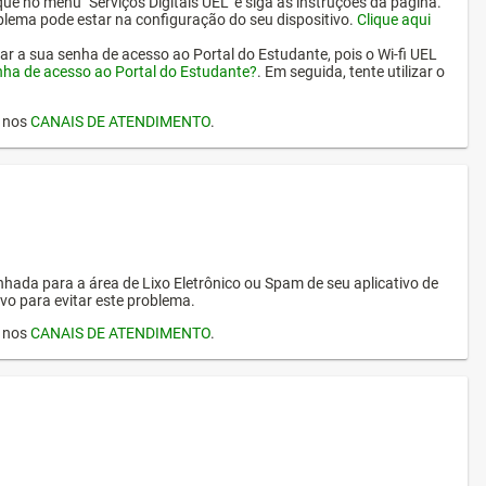
ique no menu "Serviços Digitais UEL" e siga as instruções da página.
oblema pode estar na configuração do seu dispositivo.
Clique aqui
erar a sua senha de acesso ao Portal do Estudante, pois o Wi-fi UEL
nha de acesso ao Portal do Estudante?
. Em seguida, tente utilizar o
I nos
CANAIS DE ATENDIMENTO
.
hada para a área de Lixo Eletrônico ou Spam de seu aplicativo de
vo para evitar este problema.
I nos
CANAIS DE ATENDIMENTO
.