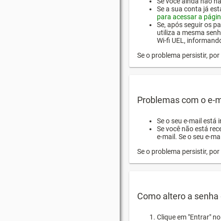
Se você ainda não hab
Se a sua conta já es
para acessar a págin
Se, após seguir os pa
utiliza a mesma senh
Wi-fi UEL, informand
Se o problema persistir, p
Problemas com o e-m
Se o seu e-mail está 
Se você não está rec
e-mail. Se o seu e-mai
Se o problema persistir, p
Como altero a senha 
Clique em "Entrar" n