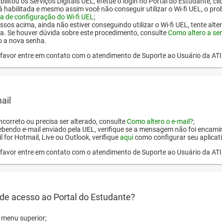
ilitou os Serviços Digitais UEL, efetue o login no Portal do Estudante, cl
tá habilitada e mesmo assim você não conseguir utilizar o Wi-fi UEL, o pr
a de configuração do Wi-fi UEL
;
ssos acima, ainda não estiver conseguindo utilizar o Wi-fi UEL, tente alt
a. Se houver dúvida sobre este procedimento, consulte
Como altero a se
o a nova senha.
or favor entre em contato com o atendimento de Suporte ao Usuário da AT
ail
incorreto ou precisa ser alterado, consulte
Como altero o e-mail?
;
ebendo e-mail enviado pela UEL, verifique se a mensagem não foi encamin
l for Hotmail, Live ou Outlook, verifique
aqui
como configurar seu aplicati
or favor entre em contato com o atendimento de Suporte ao Usuário da AT
de acesso ao Portal do Estudante?
o menu superior;