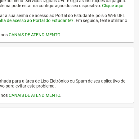
ique no menu "Serviços Digitais UEL" e siga as instruções da página.
oblema pode estar na configuração do seu dispositivo.
Clique aqui
erar a sua senha de acesso ao Portal do Estudante, pois o Wi-fi UEL
nha de acesso ao Portal do Estudante?
. Em seguida, tente utilizar o
I nos
CANAIS DE ATENDIMENTO
.
hada para a área de Lixo Eletrônico ou Spam de seu aplicativo de
vo para evitar este problema.
I nos
CANAIS DE ATENDIMENTO
.