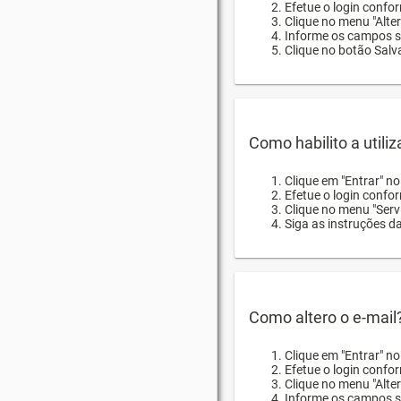
Efetue o login confor
Clique no menu "Alte
Informe os campos so
Clique no botão Salva
Como habilito a utili
Clique em "Entrar" n
Efetue o login confo
Clique no menu "Servi
Siga as instruções d
Como altero o e-mail
Clique em "Entrar" n
Efetue o login confo
Clique no menu "Alter
Informe os campos so