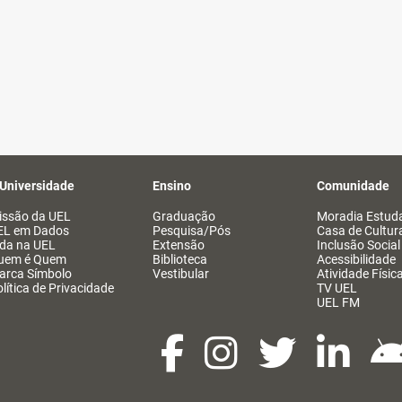
 Universidade
Ensino
Comunidade
issão da UEL
Graduação
Moradia Estuda
EL em Dados
Pesquisa/Pós
Casa de Cultur
ida na UEL
Extensão
Inclusão Social
uem é Quem
Biblioteca
Acessibilidade
arca Símbolo
Vestibular
Atividade Físic
lítica de Privacidade
TV UEL
UEL FM