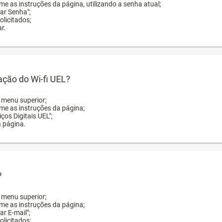
me as instruções da página, utilizando a senha atual;
rar Senha";
licitados;
r.
zação do Wi-fi UEL?
o menu superior;
rme as instruções da página;
ços Digitais UEL";
a página.
?
o menu superior;
rme as instruções da página;
ar E-mail";
licitados;