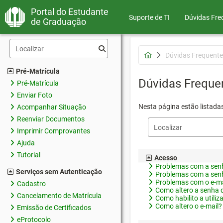
Portal do Estudante
Suporte de TI
Dúvidas Fre
de Graduação
Dúvidas Frequente
Pré-Matrícula
Dúvidas Freque
Pré-Matrícula
Enviar Foto
Nesta página estão listada
Acompanhar Situação
Reenviar Documentos
Imprimir Comprovantes
Ajuda
Tutorial
Acesso
Problemas com a senh
Serviços sem Autenticação
Problemas com a senh
Problemas com o e-ma
Cadastro
Como altero a senha 
Cancelamento de Matrícula
Como habilito a utiliz
Como altero o e-mail?
Emissão de Certificados
eProtocolo