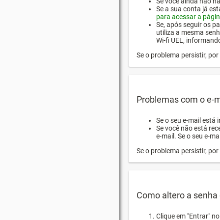
Se você ainda não hab
Se a sua conta já es
para acessar a págin
Se, após seguir os pa
utiliza a mesma senh
Wi-fi UEL, informand
Se o problema persistir, p
Problemas com o e-m
Se o seu e-mail está 
Se você não está rec
e-mail. Se o seu e-mai
Se o problema persistir, p
Como altero a senha 
Clique em "Entrar" n