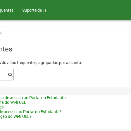
quentes
Suporte de TI
s
ntes
s dúvidas frequentes, agrupadas por assunto.
a de acesso ao Portal do Estudante
a do Wi-fi UEL
il
de acesso ao Portal do Estudante?
ação do Wi-fi UEL?