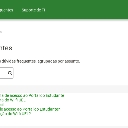
quentes
Suporte de TI
s
ntes
s dúvidas frequentes, agrupadas por assunto.
a de acesso ao Portal do Estudante
a do Wi-fi UEL
il
de acesso ao Portal do Estudante?
ação do Wi-fi UEL?