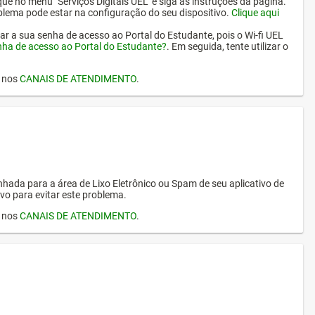
ique no menu "Serviços Digitais UEL" e siga as instruções da página.
oblema pode estar na configuração do seu dispositivo.
Clique aqui
erar a sua senha de acesso ao Portal do Estudante, pois o Wi-fi UEL
nha de acesso ao Portal do Estudante?
. Em seguida, tente utilizar o
I nos
CANAIS DE ATENDIMENTO
.
hada para a área de Lixo Eletrônico ou Spam de seu aplicativo de
vo para evitar este problema.
I nos
CANAIS DE ATENDIMENTO
.