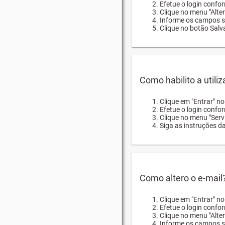
Efetue o login confor
Clique no menu "Alte
Informe os campos so
Clique no botão Salva
Como habilito a utili
Clique em "Entrar" n
Efetue o login confo
Clique no menu "Servi
Siga as instruções d
Como altero o e-mail
Clique em "Entrar" n
Efetue o login confo
Clique no menu "Alter
Informe os campos so