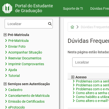
Portal do Estudante
Suporte de TI
Dúvidas Fre
de Graduação
Dúvidas Frequente
Pré-Matrícula
Dúvidas Freque
Pré-Matrícula
Enviar Foto
Nesta página estão listada
Acompanhar Situação
Reenviar Documentos
Imprimir Comprovantes
Ajuda
Tutorial
Acesso
Problemas com a senh
Serviços sem Autenticação
Problemas com a senh
Problemas com o e-ma
Cadastro
Como altero a senha 
Cancelamento de Matrícula
Como habilito a utiliz
Como altero o e-mail?
Emissão de Certificados
eProtocolo