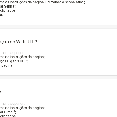
me as instruções da página, utilizando a senha atual;
rar Senha";
licitados;
r.
zação do Wi-fi UEL?
o menu superior;
rme as instruções da página;
ços Digitais UEL";
a página.
?
o menu superior;
rme as instruções da página;
ar E-mail";
licitados;