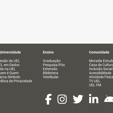
 Universidade
Ensino
Comunidade
issão da UEL
Graduação
Moradia Estuda
EL em Dados
Pesquisa/Pós
Casa de Cultur
ida na UEL
Extensão
Inclusão Social
uem é Quem
Biblioteca
Acessibilidade
arca Símbolo
Vestibular
Atividade Físic
lítica de Privacidade
TV UEL
UEL FM