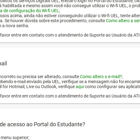
ilitou os Serviços Digitais UEL, efetue o login no Portal do Estudante, cl
tá habilitada e mesmo assim você não conseguir utilizar o Wi-fi UEL, o pr
a de configuração do Wi-fi UEL
;
ssos acima, ainda não estiver conseguindo utilizar o Wi-fi UEL, tente alt
a. Se houver dúvida sobre este procedimento, consulte
Como altero a se
o a nova senha.
or favor entre em contato com o atendimento de Suporte ao Usuário da AT
ail
incorreto ou precisa ser alterado, consulte
Como altero o e-mail?
;
ebendo e-mail enviado pela UEL, verifique se a mensagem não foi encamin
l for Hotmail, Live ou Outlook, verifique
aqui
como configurar seu aplicati
or favor entre em contato com o atendimento de Suporte ao Usuário da AT
de acesso ao Portal do Estudante?
o menu superior;