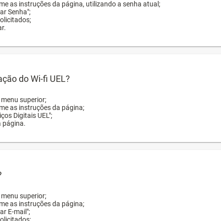
me as instruções da página, utilizando a senha atual;
rar Senha";
licitados;
r.
zação do Wi-fi UEL?
o menu superior;
rme as instruções da página;
ços Digitais UEL";
a página.
?
o menu superior;
rme as instruções da página;
ar E-mail";
licitados;