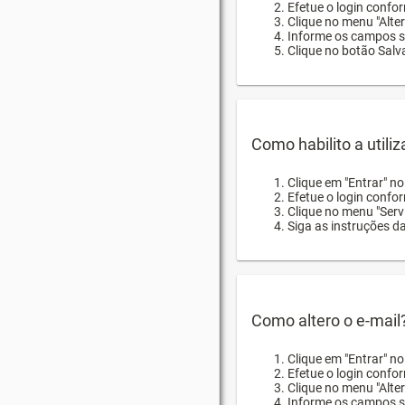
Efetue o login confor
Clique no menu "Alte
Informe os campos so
Clique no botão Salva
Como habilito a utili
Clique em "Entrar" n
Efetue o login confo
Clique no menu "Servi
Siga as instruções d
Como altero o e-mail
Clique em "Entrar" n
Efetue o login confo
Clique no menu "Alter
Informe os campos so