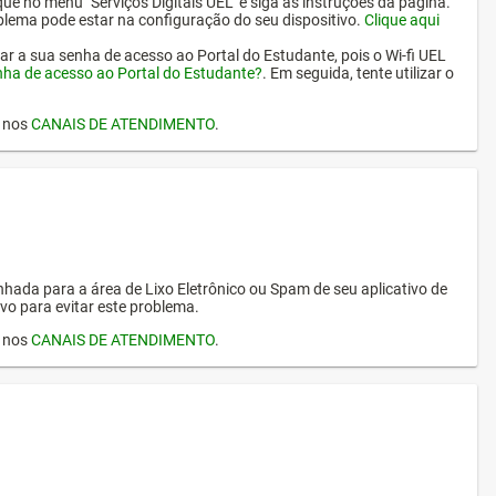
ique no menu "Serviços Digitais UEL" e siga as instruções da página.
oblema pode estar na configuração do seu dispositivo.
Clique aqui
erar a sua senha de acesso ao Portal do Estudante, pois o Wi-fi UEL
nha de acesso ao Portal do Estudante?
. Em seguida, tente utilizar o
I nos
CANAIS DE ATENDIMENTO
.
hada para a área de Lixo Eletrônico ou Spam de seu aplicativo de
vo para evitar este problema.
I nos
CANAIS DE ATENDIMENTO
.