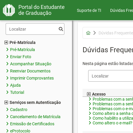
Portal do Estudante
Suporte de TI
Dúvidas Fre
de Graduação
Dúvidas Frequente
Pré-Matrícula
Dúvidas Freque
Pré-Matrícula
Enviar Foto
Nesta página estão listada
Acompanhar Situação
Reenviar Documentos
Imprimir Comprovantes
Ajuda
Tutorial
Acesso
Problemas com a senh
Serviços sem Autenticação
Problemas com a senh
Problemas com o e-ma
Cadastro
Como altero a senha 
Cancelamento de Matrícula
Como habilito a utiliz
Como altero o e-mail?
Emissão de Certificados
eProtocolo