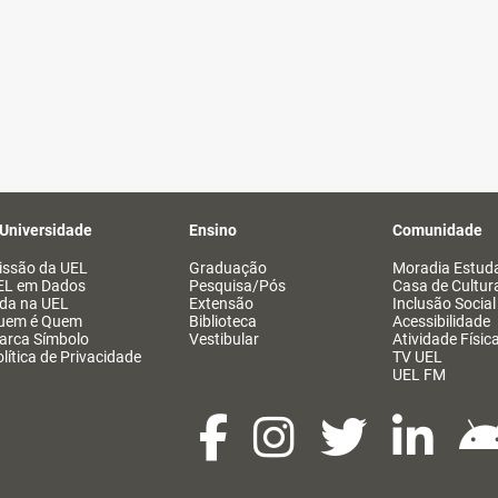
 Universidade
Ensino
Comunidade
issão da UEL
Graduação
Moradia Estuda
EL em Dados
Pesquisa/Pós
Casa de Cultur
ida na UEL
Extensão
Inclusão Social
uem é Quem
Biblioteca
Acessibilidade
arca Símbolo
Vestibular
Atividade Físic
lítica de Privacidade
TV UEL
UEL FM