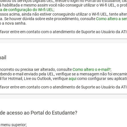
ilitou os Serviços Digitais UEL, efetue o login no Portal do Estudante, cl
tá habilitada e mesmo assim você não conseguir utilizar o Wi-fi UEL, o pr
a de configuração do Wi-fi UEL
;
ssos acima, ainda não estiver conseguindo utilizar o Wi-fi UEL, tente alt
a. Se houver dúvida sobre este procedimento, consulte
Como altero a se
o a nova senha.
or favor entre em contato com o atendimento de Suporte ao Usuário da AT
ail
incorreto ou precisa ser alterado, consulte
Como altero o e-mail?
;
ebendo e-mail enviado pela UEL, verifique se a mensagem não foi encamin
l for Hotmail, Live ou Outlook, verifique
aqui
como configurar seu aplicati
or favor entre em contato com o atendimento de Suporte ao Usuário da AT
de acesso ao Portal do Estudante?
o menu superior;