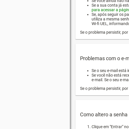
Se você ainda não hab
Se a sua conta já es
para acessar a págin
Se, após seguir os pa
utiliza a mesma senh
Wi-fi UEL, informand
Se o problema persistir, p
Problemas com o e-m
Se o seu e-mail está 
Se você não está rec
e-mail. Se o seu e-mai
Se o problema persistir, p
Como altero a senha 
Clique em "Entrar" n