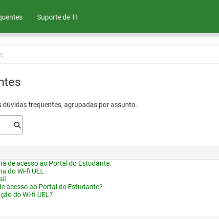
quentes
Suporte de TI
s
ntes
s dúvidas frequentes, agrupadas por assunto.
a de acesso ao Portal do Estudante
a do Wi-fi UEL
il
de acesso ao Portal do Estudante?
ação do Wi-fi UEL?