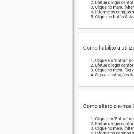
Efetue o login confor
Clique no menu "Alte
Informe os campos so
Clique no botão Salva
Como habilito a utili
Clique em "Entrar" n
Efetue o login confo
Clique no menu "Servi
Siga as instruções d
Como altero o e-mail
Clique em "Entrar" n
Efetue o login confo
Clique no menu "Alter
Informe os campos so