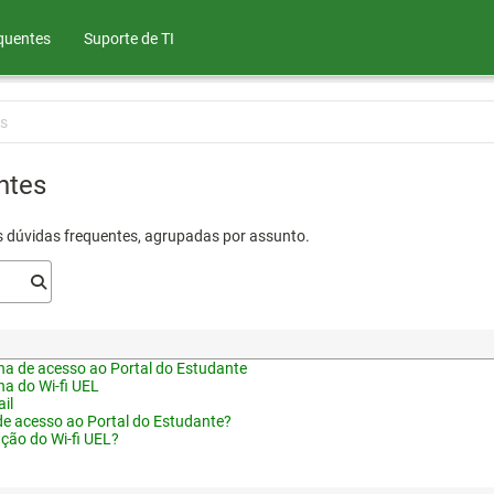
quentes
Suporte de TI
s
ntes
s dúvidas frequentes, agrupadas por assunto.
a de acesso ao Portal do Estudante
a do Wi-fi UEL
il
de acesso ao Portal do Estudante?
ação do Wi-fi UEL?