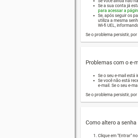
Se você ainda não hab
Se a sua conta já es
para acessar a págin
Se, após seguir os pa
utiliza a mesma senh
Wi-fi UEL, informand
Se o problema persistir, p
Problemas com o e-m
Se o seu e-mail está 
Se você não está rec
e-mail. Se o seu e-mai
Se o problema persistir, p
Como altero a senha 
Clique em "Entrar" n