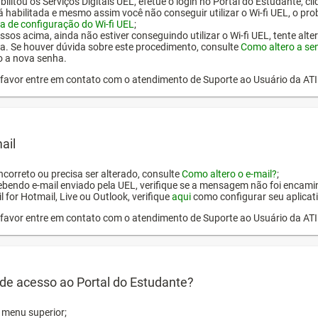
ilitou os Serviços Digitais UEL, efetue o login no Portal do Estudante, cl
tá habilitada e mesmo assim você não conseguir utilizar o Wi-fi UEL, o pr
a de configuração do Wi-fi UEL
;
ssos acima, ainda não estiver conseguindo utilizar o Wi-fi UEL, tente alt
a. Se houver dúvida sobre este procedimento, consulte
Como altero a se
o a nova senha.
or favor entre em contato com o atendimento de Suporte ao Usuário da AT
ail
incorreto ou precisa ser alterado, consulte
Como altero o e-mail?
;
ebendo e-mail enviado pela UEL, verifique se a mensagem não foi encamin
l for Hotmail, Live ou Outlook, verifique
aqui
como configurar seu aplicati
or favor entre em contato com o atendimento de Suporte ao Usuário da AT
de acesso ao Portal do Estudante?
o menu superior;