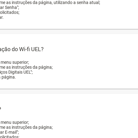
me as instruções da página, utilizando a senha atual;
rar Senha";
licitados;
r.
zação do Wi-fi UEL?
o menu superior;
rme as instruções da página;
ços Digitais UEL";
a página.
?
o menu superior;
rme as instruções da página;
ar E-mail";
licitados;