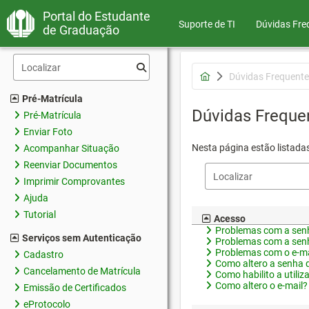
Portal do Estudante
Suporte de TI
Dúvidas Fre
de Graduação
Dúvidas Frequente
Pré-Matrícula
Dúvidas Freque
Pré-Matrícula
Enviar Foto
Nesta página estão listada
Acompanhar Situação
Reenviar Documentos
Imprimir Comprovantes
Ajuda
Tutorial
Acesso
Problemas com a senh
Serviços sem Autenticação
Problemas com a senh
Problemas com o e-ma
Cadastro
Como altero a senha 
Cancelamento de Matrícula
Como habilito a utiliz
Como altero o e-mail?
Emissão de Certificados
eProtocolo