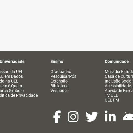
 Universidade
Ensino
Comunidade
issão da UEL
Graduação
Moradia Estuda
EL em Dados
Pesquisa/Pós
Casa de Cultur
ida na UEL
Extensão
Inclusão Social
uem é Quem
Biblioteca
Acessibilidade
arca Símbolo
Vestibular
Atividade Físic
lítica de Privacidade
TV UEL
UEL FM