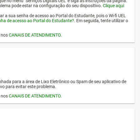
ique no menu "Serviços Digitais UEL" e siga as instruções da página.
oblema pode estar na configuração do seu dispositivo.
Clique aqui
erar a sua senha de acesso ao Portal do Estudante, pois o Wi-fi UEL
nha de acesso ao Portal do Estudante?
. Em seguida, tente utilizar o
I nos
CANAIS DE ATENDIMENTO
.
hada para a área de Lixo Eletrônico ou Spam de seu aplicativo de
vo para evitar este problema.
I nos
CANAIS DE ATENDIMENTO
.