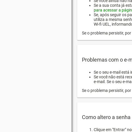
Se você ainda não hab
Se a sua conta já es
para acessar a págin
Se, após seguir os pa
utiliza a mesma senh
Wi-fi UEL, informand
Se o problema persistir, p
Problemas com o e-m
Se o seu e-mail está 
Se você não está rec
e-mail. Se o seu e-mai
Se o problema persistir, p
Como altero a senha 
Clique em "Entrar" n