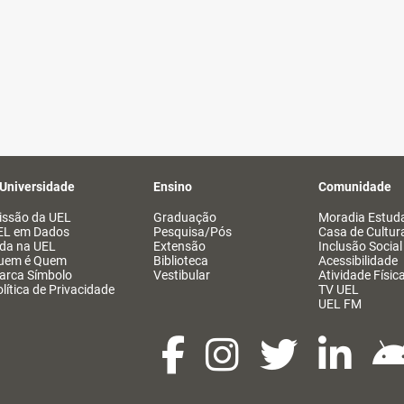
 Universidade
Ensino
Comunidade
issão da UEL
Graduação
Moradia Estuda
EL em Dados
Pesquisa/Pós
Casa de Cultur
ida na UEL
Extensão
Inclusão Social
uem é Quem
Biblioteca
Acessibilidade
arca Símbolo
Vestibular
Atividade Físic
lítica de Privacidade
TV UEL
UEL FM