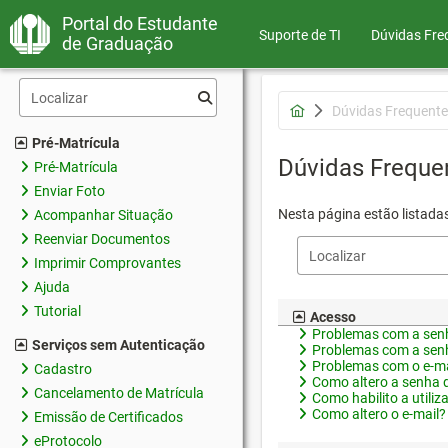
Portal do Estudante
Suporte de TI
Dúvidas Fre
de Graduação
Dúvidas Frequente
Pré-Matrícula
Dúvidas Freque
Pré-Matrícula
Enviar Foto
Nesta página estão listada
Acompanhar Situação
Reenviar Documentos
Imprimir Comprovantes
Ajuda
Tutorial
Acesso
Problemas com a senh
Serviços sem Autenticação
Problemas com a senh
Problemas com o e-ma
Cadastro
Como altero a senha 
Cancelamento de Matrícula
Como habilito a utiliz
Como altero o e-mail?
Emissão de Certificados
eProtocolo