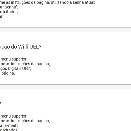
me as instruções da página, utilizando a senha atual;
rar Senha";
licitados;
r.
zação do Wi-fi UEL?
o menu superior;
rme as instruções da página;
ços Digitais UEL";
a página.
?
o menu superior;
rme as instruções da página;
ar E-mail";
licitados;