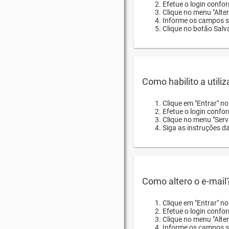
Efetue o login confor
Clique no menu "Alte
Informe os campos so
Clique no botão Salva
Como habilito a utili
Clique em "Entrar" n
Efetue o login confo
Clique no menu "Servi
Siga as instruções d
Como altero o e-mail
Clique em "Entrar" n
Efetue o login confo
Clique no menu "Alter
Informe os campos so