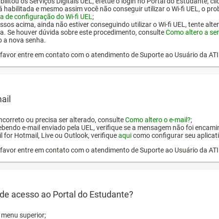
ilitou os Serviços Digitais UEL, efetue o login no Portal do Estudante, cl
tá habilitada e mesmo assim você não conseguir utilizar o Wi-fi UEL, o pr
a de configuração do Wi-fi UEL
;
ssos acima, ainda não estiver conseguindo utilizar o Wi-fi UEL, tente alt
a. Se houver dúvida sobre este procedimento, consulte
Como altero a se
o a nova senha.
or favor entre em contato com o atendimento de Suporte ao Usuário da AT
ail
incorreto ou precisa ser alterado, consulte
Como altero o e-mail?
;
ebendo e-mail enviado pela UEL, verifique se a mensagem não foi encamin
l for Hotmail, Live ou Outlook, verifique
aqui
como configurar seu aplicati
or favor entre em contato com o atendimento de Suporte ao Usuário da AT
de acesso ao Portal do Estudante?
o menu superior;