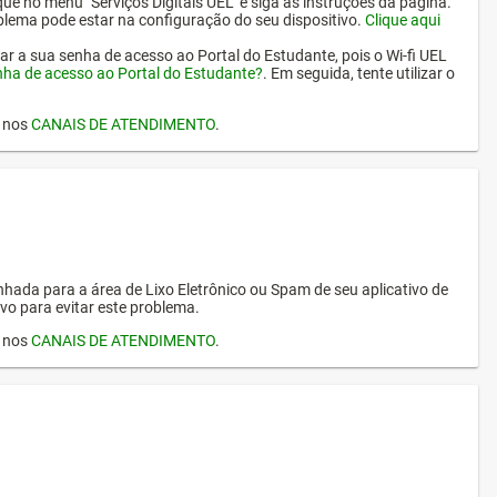
ique no menu "Serviços Digitais UEL" e siga as instruções da página.
oblema pode estar na configuração do seu dispositivo.
Clique aqui
erar a sua senha de acesso ao Portal do Estudante, pois o Wi-fi UEL
nha de acesso ao Portal do Estudante?
. Em seguida, tente utilizar o
I nos
CANAIS DE ATENDIMENTO
.
hada para a área de Lixo Eletrônico ou Spam de seu aplicativo de
vo para evitar este problema.
I nos
CANAIS DE ATENDIMENTO
.