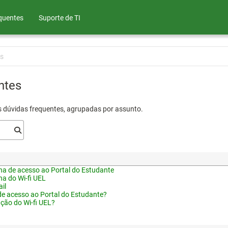
quentes
Suporte de TI
s
ntes
s dúvidas frequentes, agrupadas por assunto.
a de acesso ao Portal do Estudante
a do Wi-fi UEL
il
de acesso ao Portal do Estudante?
ação do Wi-fi UEL?