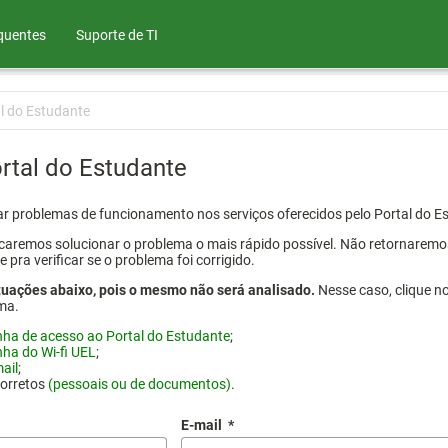
quentes
Suporte de TI
l do Estudante
rtal do Estudante
atar problemas de funcionamento nos serviços oferecidos pelo Portal do 
aremos solucionar o problema o mais rápido possível. Não retornaremos o
ra verificar se o problema foi corrigido.
tuações abaixo, pois o mesmo não será analisado.
Nesse caso, clique n
ma.
nha de acesso ao Portal do Estudante
;
nha do Wi-fi UEL
;
ail
;
corretos
(pessoais ou de documentos)
.
E-mail
*