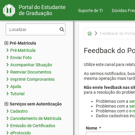
Portal do Estudante
Suporte de TI
Dúvidas Fre
de Graduação
Feedback do Porta
Pré-Matrícula
Feedback do Po
Pré-Matrícula
Enviar Foto
Utilize este canal para rel
Acompanhar Situação
Reenviar Documentos
Ao sermos notificados, busc
mesma operação mais tarde p
Imprimir Comprovantes
Ajuda
Não envie feedback nas si
para a resolução do proble
Tutorial
Problemas com a
se
Serviços sem Autenticação
Problemas com a
se
Problemas com o
e-m
Cadastro
Dados cadastrais in
Cancelamento de Matrícula
Emissão de Certificados
Nome
*
eProtocolo