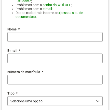
Estudante
;
Problemas com a
senha do Wi-fi UEL
;
Problemas com o
e-mail
;
Dados cadastrais incorretos
(pessoais ou de
documentos)
.
Nome
*
E-mail
*
Número de matrícula
*
Tipo
*
Selecione uma opção