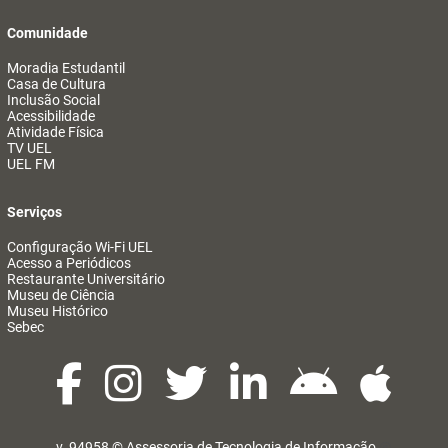
Comunidade
Moradia Estudantil
Casa de Cultura
Inclusão Social
Acessibilidade
Atividade Física
TV UEL
UEL FM
Serviços
Configuração Wi-Fi UEL
Acesso a Periódicos
Restaurante Universitário
Museu de Ciência
Museu Histórico
Sebec
v. 94958 ©
Assessoria de Tecnologia de Informação
@