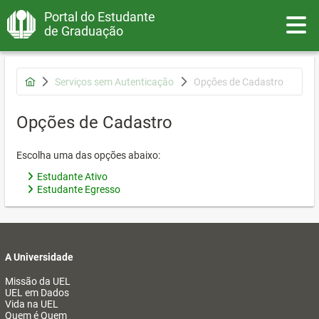
Portal do Estudante
Toggle
de Graduação
Serviços sem Autenticação
Opções de Cadastro
Opções de Cadastro
Escolha uma das opções abaixo:
Estudante Ativo
Estudante Egresso
A Universidade
Missão da UEL
UEL em Dados
Vida na UEL
Quem é Quem