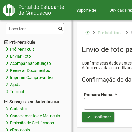
Portal do Estudante
Suporte de TI
Dúvidas Fre
de Graduação
Pré-Matrícula
Pré-Matrícula
Envio de foto pa
Pré-Matrícula
Enviar Foto
Confirme seus dados antes d
Acompanhar Situação
A foto enviada será utilizad
Reenviar Documentos
Imprimir Comprovantes
Confirmação de da
Ajuda
Tutorial
Primeiro Nome:
*
Serviços sem Autenticação
Cadastro
Cancelamento de Matrícula
Confirmar
Emissão de Certificados
eProtocolo