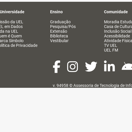
 Universidade
Ensino
Comunidade
issão da UEL
Graduação
Moradia Estuda
EL em Dados
Pesquisa/Pós
Casa de Cultur
ida na UEL
Extensão
Inclusão Social
uem é Quem
Biblioteca
Acessibilidade
arca Símbolo
Vestibular
Atividade Físic
lítica de Privacidade
TV UEL
UEL FM
v. 94958 ©
Assessoria de Tecnologia de In