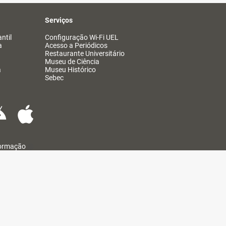
Serviços
ntil
Configuração Wi-Fi UEL
a
Acesso a Periódicos
Restaurante Universitário
Museu de Ciência
a
Museu Histórico
Sebec
formação
@