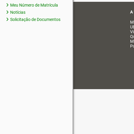
Meu Número de Matrícula
A
Notícias
Solicitação de Documentos
M
U
V
Q
M
Po