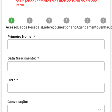
os 05 (cinco) primeiros dias úteis do início do período
letivo.
1
2
3
4
5
6
Acesso
Dados Pessoais
Endereço
Questionário
Agendamento
Senha
Co
Primeiro Nome:
*
Data Nascimento:
*
CPF:
*
Convocação: