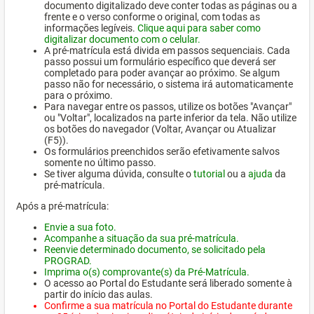
documento digitalizado deve conter todas as páginas ou a
frente e o verso conforme o original, com todas as
informações legíveis.
Clique aqui para saber como
digitalizar documento com o celular.
A pré-matrícula está divida em passos sequenciais. Cada
passo possui um formulário específico que deverá ser
completado para poder avançar ao próximo. Se algum
passo não for necessário, o sistema irá automaticamente
para o próximo.
Para navegar entre os passos, utilize os botões "Avançar"
ou "Voltar", localizados na parte inferior da tela. Não utilize
os botões do navegador (Voltar, Avançar ou Atualizar
(F5)).
Os formulários preenchidos serão efetivamente salvos
somente no último passo.
Se tiver alguma dúvida, consulte o
tutorial
ou a
ajuda
da
pré-matrícula.
Após a pré-matrícula:
Envie a sua foto.
Acompanhe a situação da sua pré-matrícula.
Reenvie determinado documento, se solicitado pela
PROGRAD.
Imprima o(s) comprovante(s) da Pré-Matrícula.
O acesso ao Portal do Estudante será liberado somente à
partir do início das aulas.
Confirme a sua matrícula no Portal do Estudante durante