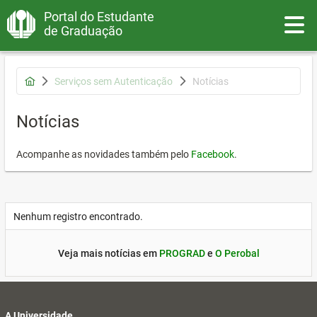
Portal do Estudante
Toggle
de Graduação
Serviços sem Autenticação
Notícias
Notícias
Acompanhe as novidades também pelo
Facebook
.
Nenhum registro encontrado.
Veja mais notícias em
PROGRAD
e
O Perobal
A Universidade