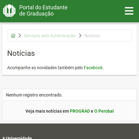
Portal do Estudante
Toggle
de Graduação
Serviços sem Autenticação
Notícias
Notícias
Acompanhe as novidades também pelo
Facebook
.
Nenhum registro encontrado.
Veja mais notícias em
PROGRAD
e
O Perobal
A Universidade