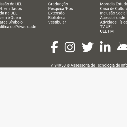
issão da UEL
Graduação
Moradia Estuda
EL em Dados
Pesquisa/Pós
Casa de Cultur
ida na UEL
Extensão
Inclusão Social
uem é Quem
Biblioteca
Acessibilidade
arca Símbolo
Vestibular
Atividade Físic
lítica de Privacidade
TV UEL
UEL FM
v. 94958 ©
Assessoria de Tecnologia de In