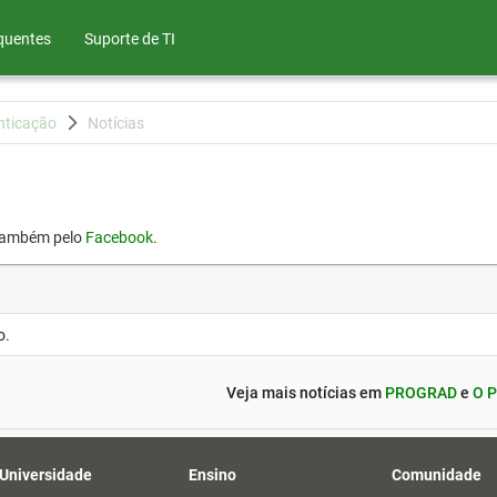
quentes
Suporte de TI
nticação
Notícias
também pelo
Facebook
.
o.
Veja mais notícias em
PROGRAD
e
O P
 Universidade
Ensino
Comunidade