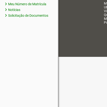
M
Meu Número de Matrícula
U
Notícias
V
Q
Solicitação de Documentos
M
Po