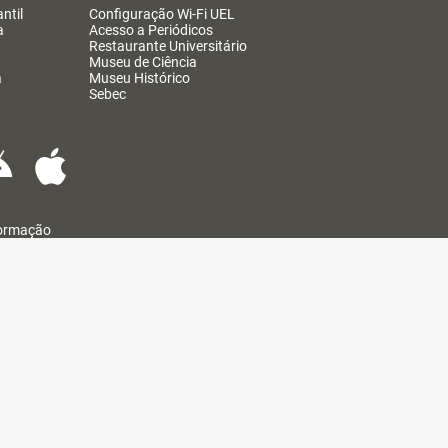
ntil
Configuração Wi-Fi UEL
a
Acesso a Periódicos
Restaurante Universitário
Museu de Ciência
a
Museu Histórico
Sebec
formação
@