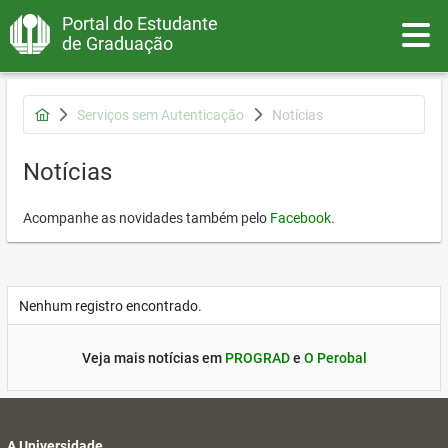
Portal do Estudante
Toggle
de Graduação
Serviços sem Autenticação
Notícias
Notícias
Acompanhe as novidades também pelo
Facebook
.
Nenhum registro encontrado.
Veja mais notícias em
PROGRAD
e
O Perobal
A Universidade