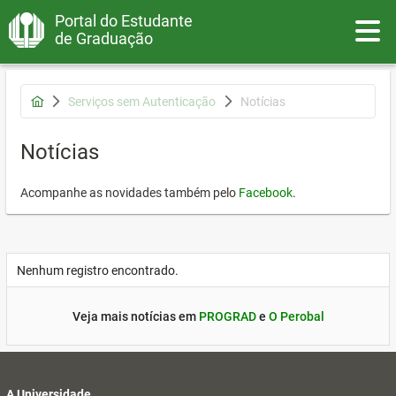
Portal do Estudante
Toggle
de Graduação
Serviços sem Autenticação
Notícias
Notícias
Acompanhe as novidades também pelo
Facebook
.
Nenhum registro encontrado.
Veja mais notícias em
PROGRAD
e
O Perobal
A Universidade