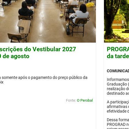
nscrições do Vestibular 2027
PROGRAD
0 de agosto
da tard
COMUNICA
da somente após o pagamento do preço público da
Informamos
pix
Graduação 
realização 
destinado ao
Fonte:
O Perobal
A participaç
afirmativas 
efetividade 
Dessa forma
PROGRAD no 