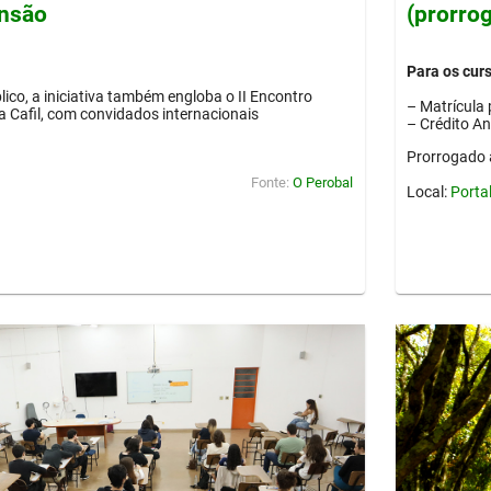
ensão
(prorro
Para os cur
lico, a iniciativa também engloba o II Encontro
– Matrícula 
ia Cafil, com convidados internacionais
– Crédito A
Prorrogado 
Fonte:
O Perobal
Local:
Porta