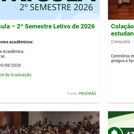
cula – 2º Semestre Letivo de 2026
Colação 
estudan
Conquista
gimes acadêmicos:
de Acadêmica;
Cerimônia es
al.
amigos e fam
 05/08/2026
nte de Graduação
Fonte:
PROGRAD