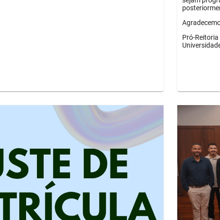
sejam progr
posteriorme
Agradecemos
Pró-Reitori
Universidad