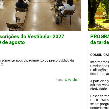
nscrições do Vestibular 2027
PROGRAD
0 de agosto
da tard
COMUNICA
da somente após o pagamento do preço público da
Informamos
pix
Graduação 
realização 
destinado ao
Fonte:
O Perobal
A participaç
afirmativas 
efetividade 
Dessa forma
PROGRAD no 
sejam progr
posteriorme