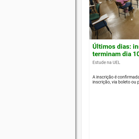
Últimos dias: i
terminam dia 1
Estude na UEL
A inscrição é confirma
inscrição, via boleto ou 