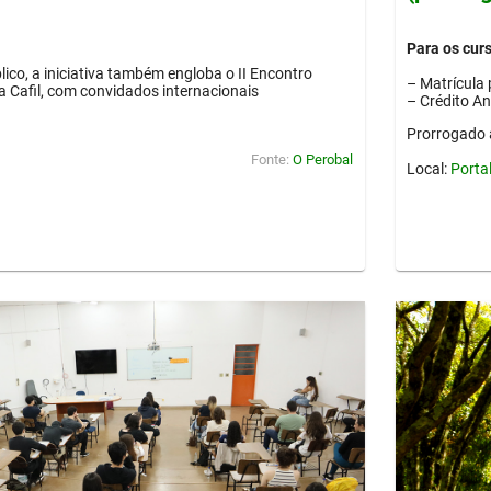
Para os cur
lico, a iniciativa também engloba o II Encontro
– Matrícula 
ia Cafil, com convidados internacionais
– Crédito A
Prorrogado 
Fonte:
O Perobal
Local:
Porta