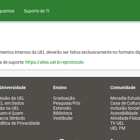
quentes
Suporte de TI
entos internos da UEL deverão ser feitos exclusivamente no formato dig
a de suporte:
https://sites.uel.br/eprotocolo
 Universidade
Ensino
Comunidade
issão da UEL
Graduação
Moradia Estuda
EL em Dados
Pesquisa/Pós
Casa de Cultur
ida na UEL
Extensão
Inclusão Social
uem é Quem
Biblioteca
Acessibilidade
arca Símbolo
Vestibular
Atividade Físic
lítica de Privacidade
TV UEL
UEL FM