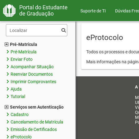
Portal do Estudante
Suporte de TI
Dúvidas Fre
de Graduação
eProtocolo
Pré-Matrícula
Pré-Matrícula
Todos os processos e docum
Enviar Foto
Mais informações na págin
Acompanhar Situação
Reenviar Documentos
Imprimir Comprovantes
A
Ajuda
Tutorial
M
U
Serviços sem Autenticação
V
Q
Cadastro
M
Cancelamento de Matrícula
Po
Emissão de Certificados
eProtocolo