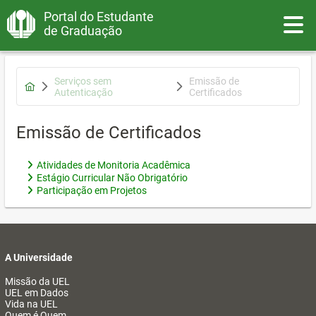
Portal do Estudante
Toggle
de Graduação
Serviços sem
Emissão de
Autenticação
Certificados
Emissão de Certificados
Atividades de Monitoria Acadêmica
Estágio Curricular Não Obrigatório
Participação em Projetos
A Universidade
Missão da UEL
UEL em Dados
Vida na UEL
Quem é Quem