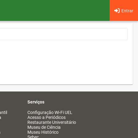
Entrar
Serviços
ntil
Configuração Wi-Fi UEL
a
Acesso a Periódicos
Restaurante Universitário
Museu de Ciência
a
Museu Histórico
Sebec