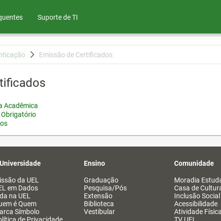
quentes
Suporte de TI
nticação
Emissão de Certificados
tificados
ia Acadêmica
 Obrigatório
tos
 Universidade
Ensino
Comunidade
issão da UEL
Graduação
Moradia Estuda
EL em Dados
Pesquisa/Pós
Casa de Cultur
ida na UEL
Extensão
Inclusão Social
uem é Quem
Biblioteca
Acessibilidade
arca Símbolo
Vestibular
Atividade Físic
lítica de Privacidade
TV UEL