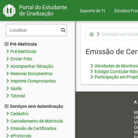
Portal do Estudante
Suporte de TI
Dúvidas Fre
de Graduação
Serviços sem Aute
Pré-Matrícula
Emissão de Cer
Pré-Matrícula
Enviar Foto
Atividades de Monitor
Acompanhar Situação
Estágio Curricular Não
Reenviar Documentos
Participação em Proje
Imprimir Comprovantes
Ajuda
Tutorial
A
Serviços sem Autenticação
M
Cadastro
U
Cancelamento de Matrícula
V
Q
Emissão de Certificados
M
eProtocolo
Po