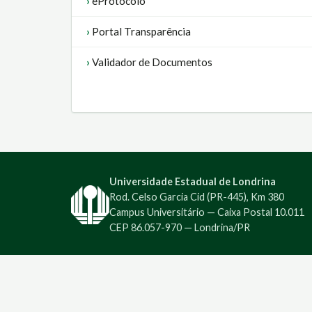
eProtocolo
Portal Transparência
Validador de Documentos
Universidade Estadual de Londrina
Rod. Celso Garcia Cid (PR-445), Km 380
Campus Universitário — Caixa Postal 10.011
CEP 86.057-970 — Londrina/PR