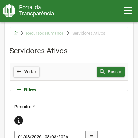
Portal da
Toggle
Transparência
Recursos Humanos
Servidores Ativos
Servidores Ativos
Voltar
Buscar
Filtros
Período:
*