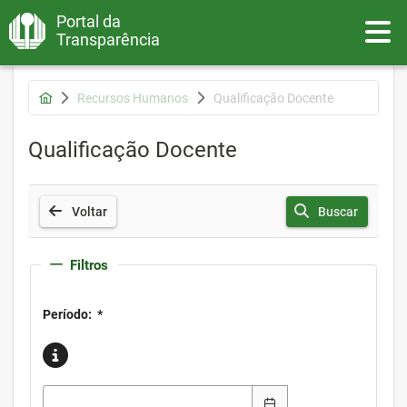
Portal da
Toggle
Transparência
Recursos Humanos
Qualificação Docente
Qualificação Docente
Voltar
Buscar
Filtros
Período:
*