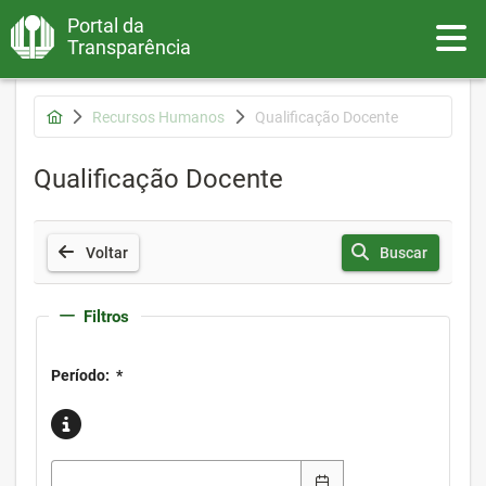
Portal da
Toggle
Transparência
Recursos Humanos
Qualificação Docente
Qualificação Docente
Voltar
Buscar
Filtros
Período:
*