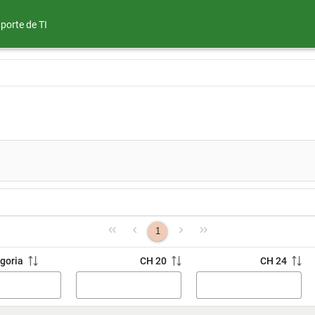
porte de TI
1
goria
CH 20
CH 24