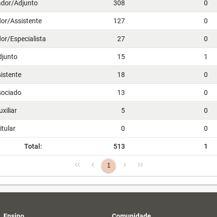
ador/Adjunto
308
0
or/Assistente
127
0
or/Especialista
27
0
djunto
15
1
istente
18
0
sociado
13
0
xiliar
5
0
itular
0
0
Total:
513
1
1
Ensino
Comunidade