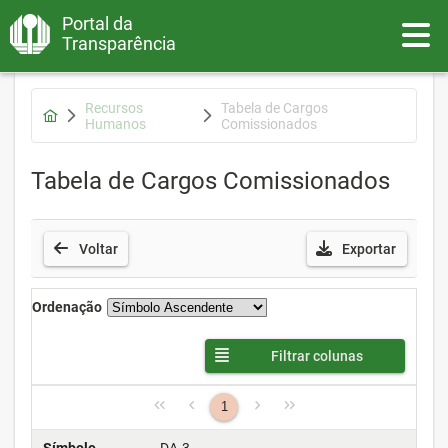
Portal da
Toggle
Transparência
Recursos
Tabela de Cargos
Humanos
Comissionados
Tabela de Cargos Comissionados
Voltar
Exportar
Ordenação
Filtrar colunas
1