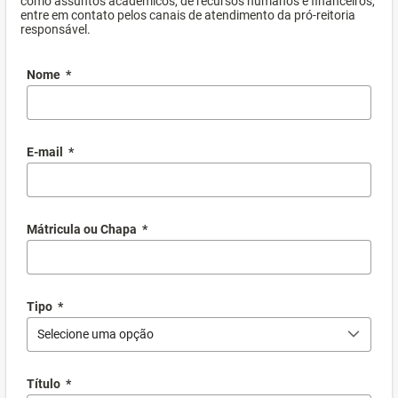
como assuntos acadêmicos, de recursos humanos e financeiros,
entre em contato pelos canais de atendimento da pró-reitoria
responsável.
Nome
*
E-mail
*
Mátricula ou Chapa
*
Tipo
*
Selecione uma opção
Título
*