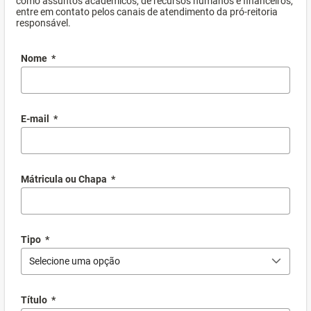
como assuntos acadêmicos, de recursos humanos e financeiros,
entre em contato pelos canais de atendimento da pró-reitoria
responsável.
Nome
*
E-mail
*
Mátricula ou Chapa
*
Tipo
*
Selecione uma opção
Título
*