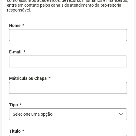
como assuntos acadêmicos, de recursos humanos e financeiros,
entre em contato pelos canais de atendimento da pró-reitoria
responsável.
Nome
*
E-mail
*
Mátricula ou Chapa
*
Tipo
*
Selecione uma opção
Título
*