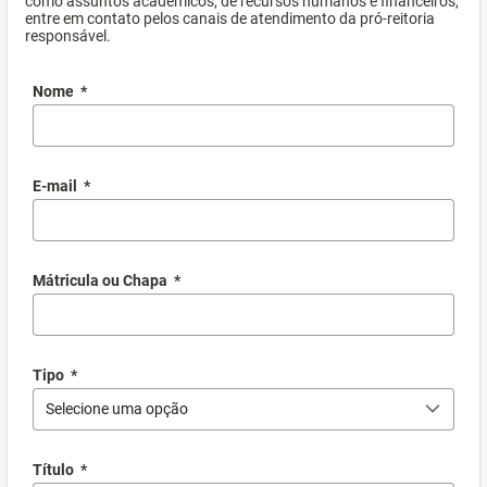
como assuntos acadêmicos, de recursos humanos e financeiros,
entre em contato pelos canais de atendimento da pró-reitoria
responsável.
Nome
*
E-mail
*
Mátricula ou Chapa
*
Tipo
*
Selecione uma opção
Título
*